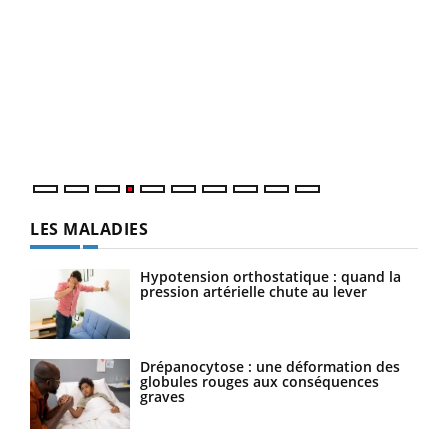
Dia
You
Le 
pers
ques
LES MALADIES
Hypotension orthostatique : quand la
pression artérielle chute au lever
Drépanocytose : une déformation des
globules rouges aux conséquences
graves