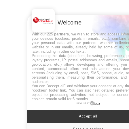
Welcome
With our 225
partners
, we wish to store and access info
your devices (cookies, pixels in emails, etc.), combine
your personal data with our partners, whether collecte
website or in our emails, already held by some of us, o
later, including in other contexts.
Processing this data (identifiers, browsing, preferences, 
loyalty programs, IP, postal addresses and emails, phon
geolocation, etc.) allows developing and offering you 
content, commercial offers and ads across your de
screens (including by email, post, SMS, phone, audio, a
personalising them, measuring their performance, and 
audiences.
You can "accept all" and withdraw your consent at any ti
"cookies" footer link
. You can also "set detailed prefere
object to processing activities not subject to conse
choices remain valid for 6 months.
powered by
Accept all
Cookie