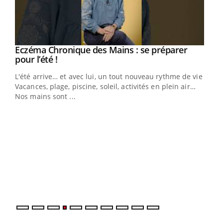
Eczéma Chronique des Mains : se préparer
Youtube
Youtube
pour l’été !
L'été arrive… et avec lui, un tout nouveau rythme de vie !
Vacances, plage, piscine, soleil, activités en plein air…
Nos mains sont ...
Dia
You
Le 
pers
ques