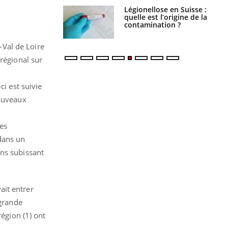
phone nuit-il à
Légionellose en Suisse :
tissage de la
quelle est l’origine de la
?
contamination ?
Val de Loire
 régional sur
ci est suivie
nouveaux
es
dans un
ons subissant
vait entrer
 grande
région (1) ont