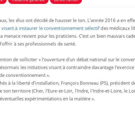
aux, les élus ont décidé de hausser le ton. L'année 2016 a en effe
 visant à instaurer le conventionnement sélectif
des médicaux lib
 la menace revient pour les praticiens. C'est un bien mauvais cad
'offrir à ses professionnels de santé.
ntion de solliciter « l'ouverture d'un débat national sur le con
ésormais les initiatives visant à contraindre davantage l'exercic
s de conventionnement ».
s à la liberté d'installation, François Bonneau (PS), président d
Pourquoi votre ventre
Pourquo
on territoire (Cher, l'Eure-et-Loir, l'Indre, l'Indre-et-Loire, le Lo
gâche-t-il les premiers
de prot
jours de vos vacances ?
finalem
x éventuelles expérimentations en la matière ».
Fortes chaleurs :
Grossess
pourquoi le risque de
que dit 
noyade grimpe-t-il ?