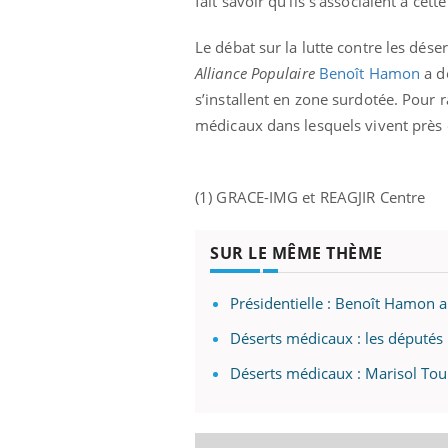
fait savoir qu'ils s'associaient à cet
Le débat sur la lutte contre les dés
Alliance Populaire
Benoît Hamon
a d
s’installent en zone surdotée. Pour 
médicaux dans lesquels vivent près 
(1) GRACE-IMG et REAGJIR Centre
SUR LE MÊME THÈME
Présidentielle : Benoît Hamon 
Déserts médicaux : les députés 
Déserts médicaux : Marisol Tou
Carence en fer : comprendre pour
Youtube
Youtube
prévenir