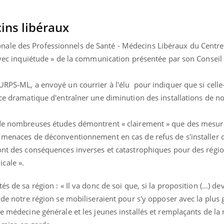
Le Viagra pourrait-il
Le smart
freiner la propagation du
l'appren
ns libéraux
cancer ?
lecture 
ale des Professionnels de Santé - Médecins Libéraux du Centre-
 avec inquiétude » de la communication présentée par son Conseil
URPS-ML, a envoyé un courrier à l'élu pour indiquer que si celle-
ence dramatique d'entraîner une diminution des installations de 
e de nombreuses études démontrent « clairement » que des mesur
s menaces de déconventionnement en cas de refus de s'installer 
 ont des conséquences inverses et catastrophiques pour des régi
icale ».
s de sa région : « Il va donc de soi que, si la proposition (...) de
x de notre région se mobiliseraient pour s'y opposer avec la plus
e médecine générale et les jeunes installés et remplaçants de la 