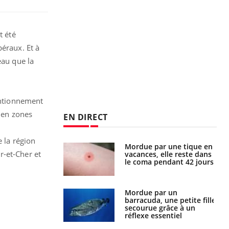
t été
éraux. Et à
eau que la
ventionnement
e en zones
EN DIRECT
e la région
i manger moins
Mordue par une tique en
ir-et-Cher et
éines pourrait
vacances, elle reste dans
ent être bénéfique
le coma pendant 42 jours
e et chaleur : ce
Mordue par un
la science
barracuda, une petite fille
secourue grâce à un
réflexe essentiel