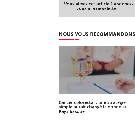
Vous aimez cet article ? Abonnez-
Fatigue, irritabilité, brouillard mental ou
vous à la newsletter !
même alopécie… Les symptômes de la
carence en fer sont multiples ce qui la rend
...
 Mains :
Ins
You
Youtube
NOUS VOUS RECOMMANDON
osa
aciles à aborder...
En 2
poser des
rest
'un proche c'est
pat
Cancer colorectal : une stratégie
simple aurait changé la donne au
Pays basque