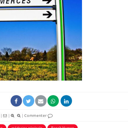
|
|
|
Commenter
ce
médecine générale
Benoît Hamon