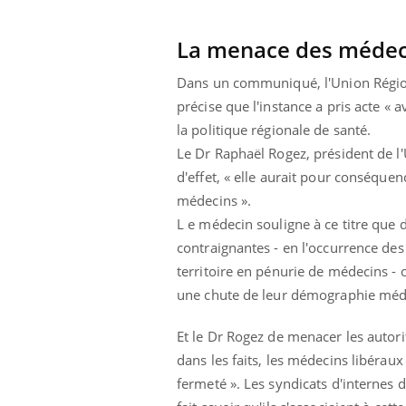
icaments GLP-1
VIH : la fin du comprimé
-ils aussi les os
tous les jours se profile-t-
La menace des médeci
elle enfin ?
Dans un communiqué, l'Union Région
précise que l'instance a pris acte «
la politique régionale de santé.
Le Dr Raphaël Rogez, président de l'
d'effet, « elle aurait pour conséqu
médecins ».
L e médecin souligne à ce titre qu
contraignantes - en l'occurrence de
territoire en pénurie de médecins -
une chute de leur démographie méd
Et le Dr Rogez de menacer les autorité
dans les faits, les médecins libérau
fermeté ». Les syndicats d'internes d