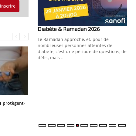
'inscrire
Youtube
 Mains : se
Diabète & Ramadan 2026
Youtube
outube
Le Ramadan approche, et, pour de
 un tout nouveau
nombreuses personnes atteintes de
plage, piscine,
diabète, c'est une période de questions, de
 air… Nos mains
défis, mais ...
Un
You
fac
pr
Un 
mut
Cytomégalovirus : ce qui change
san
1 protègent-
dans la prise en charge des femmes
num
enceintes