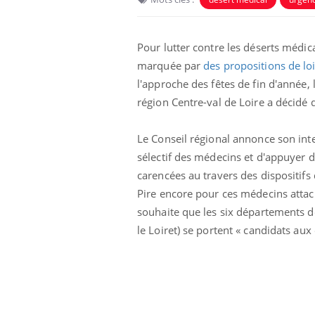
Pour lutter contre les déserts médic
marquée par
des propositions de loi
l'approche des fêtes de fin d'année,
région Centre-val de Loire a décidé d
Le Conseil régional annonce son inte
sélectif des médecins et d'appuyer d
carencées au travers des dispositif
Pire encore pour ces médecins attaché
olorectal : une
Cytomégalovirus : ce qui
souhaite que les six départements de s
e simple aurait
change dans la prise en
a donne au Pays
charge des femmes
le Loiret) se portent « candidats au
enceintes
unya, dengue,
La sieste empêche-t-elle
e : que se passe-
de dormir la nuit ?
 le sud de la