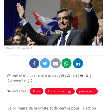
SARAH ALCALAY/SIPA
Publié le 28.11.2016 à 07h38
|
|
|
|
|
Commenter
Mots clés :
lèpre
François de Rugy
préservatif
La primaire de la droite et du centre pour l'élection