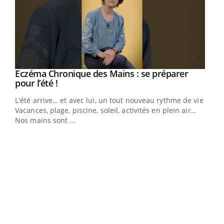
Youtube
Eczéma Chronique des Mains : se préparer
Diabète & Ramadan 2026
Youtube
Youtube
Youtube
pour l’été !
Le Ramadan approche, et, pour de nombreuses
L'été arrive… et avec lui, un tout nouveau rythme de vie !
personnes atteintes de diabète, c'est une période de
Vacances, plage, piscine, soleil, activités en plein air…
questions, de défis, mais ...
Nos mains sont ...
Un 
You
à l
Un é
mati
numé