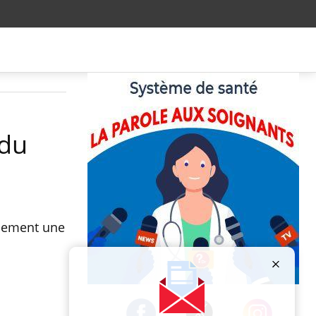
 du
llement une
Publicité