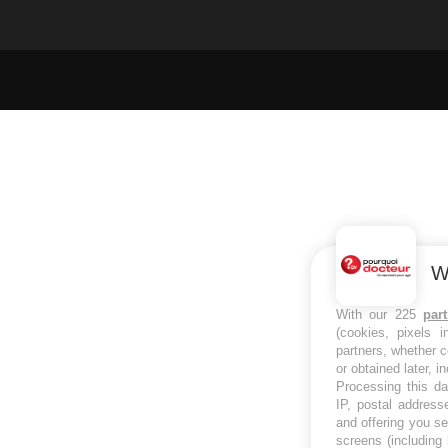
W
With our 225
par
(cookies, pixels 
partners, whether c
or obtained later, i
Processing this da
IP, postal address
and offering you s
screens (including