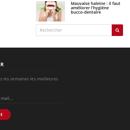
Mauvaise haleine : il faut
améliorer l’hygiène
bucco-dentaire
ER
s les semaines les meilleures
RE