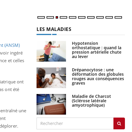
LES MALADIES
Hypotension
ent (ANSM)
orthostatique : quand la
pression artérielle chute
voir ingéré
au lever
nce et celles
Drépanocytose : une
déformation des globules
rouges aux conséquences
iatrique ont
graves
as ont été
Maladie de Charcot
(Sclérose latérale
amyotrophique)
t entraîné une
ent
déplorer.