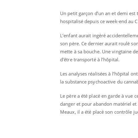
Un petit garçon d’un an et demi est 
hospitalisé depuis ce week-end au 
L’enfant aurait ingéré accidentellem
son père. Ce dernier aurait roulé son 
mette à sa bouche. Une vingtaine de
Ecz
You
d’être transporté à l’hôpital.
exp
Les analyses réalisées à l’hôpital o
Il y
d'au
la substance psychoactive du cannabi
ques
mont
Le père a été placé en garde à vue c
danger et pour abandon matériel et m
Meaux, il a été placé son contrôle judi