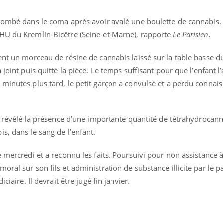
tombé dans le coma après avoir avalé une boulette de cannabis. I
CHU du Kremlin-Bicêtre (Seine-et-Marne), rapporte
Le Parisien.
ent un morceau de résine de cannabis laissé sur la table basse d
joint puis quitté la pièce. Le temps suffisant pour que l’enfant l’
 minutes plus tard, le petit garçon a convulsé et a perdu connai
éma Chronique des Mains :
Carence en fer : com
tube
Youtube
Youtube
Youtube
liquer ma maladie
prévenir
nt révélé la présence d’une importante quantité de tétrahydrocann
 a des sujets qui sont faciles à aborder...
Fatigue, irritabilité, brou
tres non ! D'un côté, poser des
même alopécie… Les sym
s, dans le sang de l’enfant.
tions sur la maladie d'un proche c'est
carence en fer sont multi
rer ...
...
e mercredi et a reconnu les faits. Poursuivi pour non assistance
oral sur son fils et administration de substance illicite par le p
ciaire. Il devrait être jugé fin janvier.