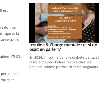
l est
u salon par
attrape et la
ssance avant
prendre pour
Insuline & Charge mentale : et si on
Youtube
Youtube
osait en parler??
abinol (THC),
illard mental ou
En 2026, l'insuline dans le diabète de type 2
ptômes de la
reste entourée d'idées reçues chez les
ples ce qui la rend
patients comme parfois chez les soignants.
 à personne en
Ec
You
arquet de
pré
L'é
ryt
sol
sont