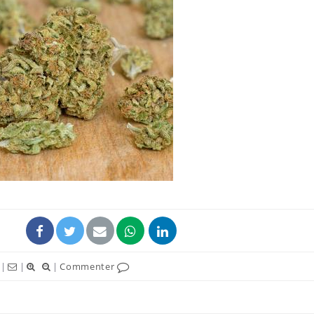
Fortes chaleurs :
Grossess
pourquoi le risque de
que dit 
noyade grimpe-t-il ?
Le Viagra pourrait-il
Le smart
freiner la propagation du
l'appren
cancer ?
lecture 
Pourquoi manger moins
Mordue 
de protéines pourrait
vacances
finalement être bénéfique
le coma
|
|
|
Commenter