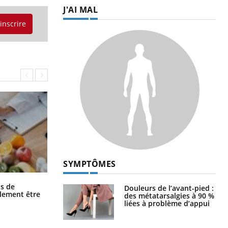
J'AI MAL
'inscrire
SYMPTÔMES
Grossesse et chaleur : ce que dit la
s de
Douleurs de l’avant-pied :
science
alement être
des métatarsalgies à 90 %
liées à problème d’appui