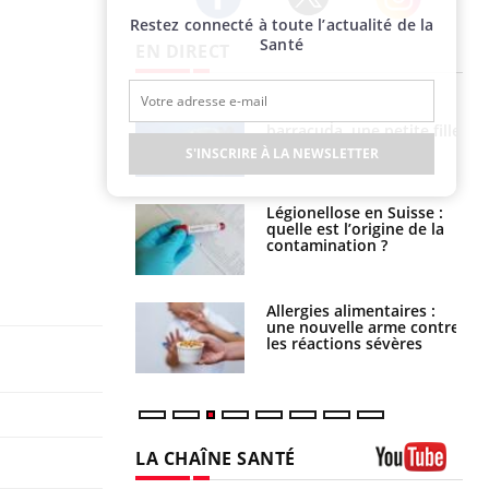
Restez connecté à toute l’actualité de la
Twitter
Facebook
Instagram
Santé
EN DIRECT
e et chaleur : ce
Mordue par un
la science
barracuda, une petite fille
secourue grâce à un
S'INSCRIRE À LA NEWSLETTER
réflexe essentiel
phone nuit-il à
Légionellose en Suisse :
tissage de la
quelle est l’origine de la
?
contamination ?
par une tique en
Allergies alimentaires :
, elle reste dans
une nouvelle arme contre
 pendant 42 jours
les réactions sévères
LA CHAÎNE SANTÉ
Youtube