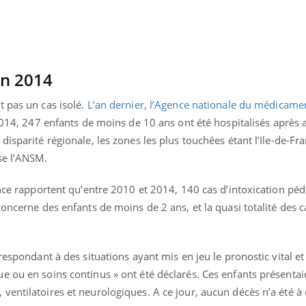
en 2014
t pas un cas isolé.
L’an dernier, l’Agence nationale du médicam
014, 247 enfants de moins de 10 ans ont été hospitalisés après a
isparité régionale, les zones les plus touchées étant l’Ile-de-Fra
se l’ANSM.
ance rapportent qu’entre 2010 et 2014, 140 cas d’intoxication péd
concerne des enfants de moins de 2 ans, et la quasi totalité des c
respondant à des situations ayant mis en jeu le pronostic vital e
e ou en soins continus » ont été déclarés. Ces enfants présentai
entilatoires et neurologiques. A ce jour, aucun décès n’a été à 