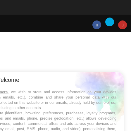
Twitter
Facebook
Instagr
elcome
tners
, we wish to store and access information on your devices
in emails, etc.), combine and share your personal data with our
ollected on this website or in our emails, already held by some of us,
ncluding in other contexts.
ta (identifiers, browsing, preferences, purchases, loyalty programs,
es and emails, phone, precise geolocation, etc.) allows developing
ervices, content, commercial offers and ads across your devices and
 by email, post, SMS, phone, audio, and video), personalising them,