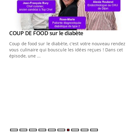
Youtube
cès
COUP DE FOOD sur le diabète
Youtube
Coup de food sur le diabète, c'est votre nouveau rendez-
 en
vous culinaire qui bouscule les idées reçues ! Dans cet
u
épisode, une ...
Qua
You
"Les
trav
DRH 