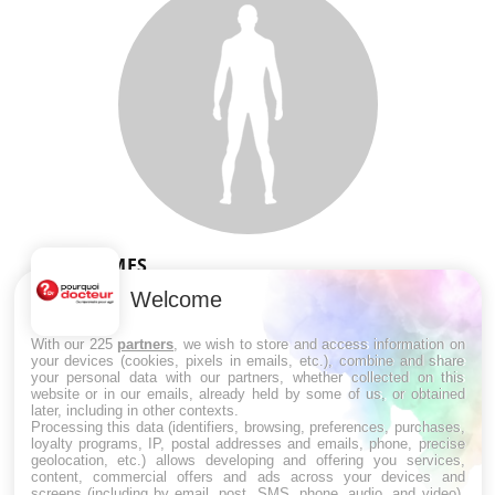
SYMPTÔMES
Welcome
Douleurs de l’avant-pied : des
métatarsalgies à 90 % liées à problème
With our 225
partners
, we wish to store and access information on
d’appui
your devices (cookies, pixels in emails, etc.), combine and share
your personal data with our partners, whether collected on this
website or in our emails, already held by some of us, or obtained
later, including in other contexts.
Mauvaise haleine : il faut améliorer
Processing this data (identifiers, browsing, preferences, purchases,
l’hygiène bucco-dentaire
loyalty programs, IP, postal addresses and emails, phone, precise
geolocation, etc.) allows developing and offering you services,
content, commercial offers and ads across your devices and
screens (including by email, post, SMS, phone, audio, and video),