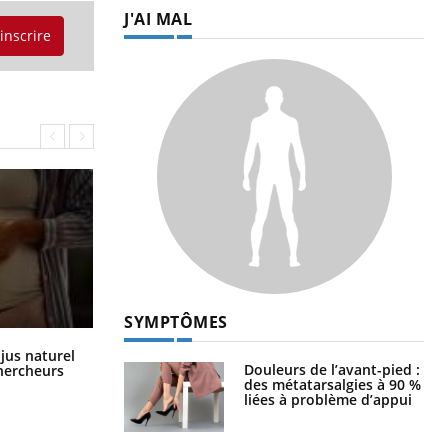
J'AI MAL
'inscrire
SYMPTÔMES
Comment oublier les écrans en
 jus naturel
vacances ?
Douleurs de l’avant-pied :
chercheurs
des métatarsalgies à 90 %
liées à problème d’appui