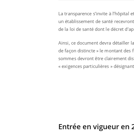
La transparence s’invite à l’hôpital e
un établissement de santé recevront 
de la loi de santé dont le décret d’ap
Ainsi, ce document devra détailler l
de façon distincte » le montant des f
 Mains :
Carence en fer : comprendre pour
Ins
Youtube
You
sommes devront être clairement dist
Youtube
Youtube
prévenir
osa
« exigences particulières » désignan
aciles à aborder...
Fatigue, irritabilité, brouillard mental ou
En 2
poser des
même alopécie… Les symptômes de la
rest
'un proche c'est
carence en fer sont multiples ce qui la rend
pat
...
Entrée en vigueur en 