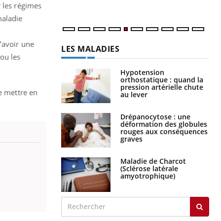
num
r les régimes
maladie
’avoir une
LES MALADIES
ou les
Hypotension
orthostatique : quand la
pression artérielle chute
e mettre en
au lever
Drépanocytose : une
déformation des globules
rouges aux conséquences
graves
Maladie de Charcot
(Sclérose latérale
amyotrophique)