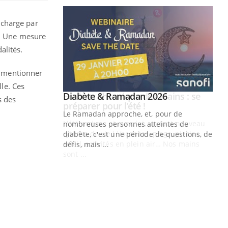
n charge par
e. Une mesure
alités.
 « mentionner
lle. Ces
Youtube
 Mains : se
Diabète & Ramadan 2026
Youtube
s des
outube
Le Ramadan approche, et, pour de
 un tout nouveau
nombreuses personnes atteintes de
plage, piscine,
diabète, c'est une période de questions, de
 air… Nos mains
défis, mais ...
Un
You
fac
pr
Un 
mut
san