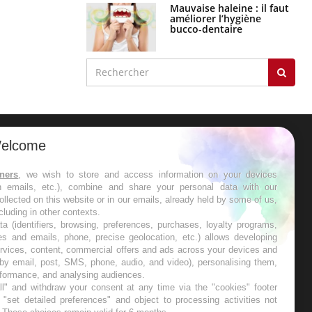
Mauvaise haleine : il faut
améliorer l’hygiène
bucco-dentaire
elcome
ER
tners
, we wish to store and access information on your devices
in emails, etc.), combine and share your personal data with our
s les semaines les meilleures
ollected on this website or in our emails, already held by some of us,
ncluding in other contexts.
ta (identifiers, browsing, preferences, purchases, loyalty programs,
es and emails, phone, precise geolocation, etc.) allows developing
ervices, content, commercial offers and ads across your devices and
 by email, post, SMS, phone, audio, and video), personalising them,
RE
rformance, and analysing audiences.
l" and withdraw your consent at any time via the "cookies" footer
"set detailed preferences" and object to processing activities not