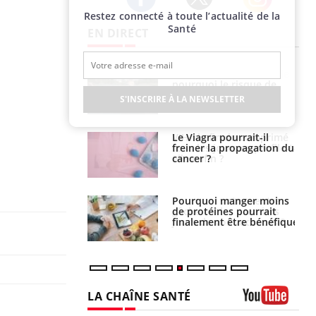
Restez connecté à toute l’actualité de la
Twitter
Facebook
Instagram
Santé
EN DIRECT
e empêche-t-elle
Fortes chaleurs :
r la nuit ?
pourquoi le risque de
noyade grimpe-t-il ?
S'INSCRIRE À LA NEWSLETTER
 fin du comprimé
Le Viagra pourrait-il
 jours se profile-t-
freiner la propagation du
n ?
cancer ?
i votre ventre
Pourquoi manger moins
il les premiers
de protéines pourrait
 vos vacances ?
finalement être bénéfique
LA CHAÎNE SANTÉ
Youtube