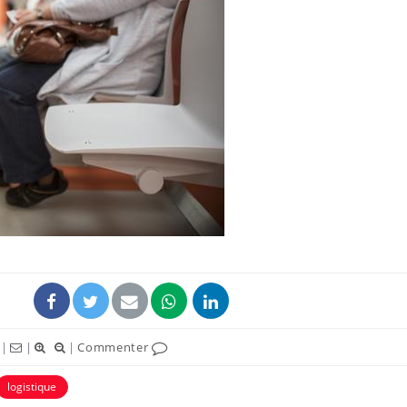
Chikungunya, dengue,
La siest
West Nile : que se passe-
de dormi
t-il dans le sud de la
France ?
Les médicaments GLP-1
VIH : la
protègent-ils aussi les os
tous les
?
elle enfi
Cytomégalovirus : ce qui
Pourquo
change dans la prise en
gâche-t-
charge des femmes
jours de
enceintes
|
|
|
Commenter
logistique