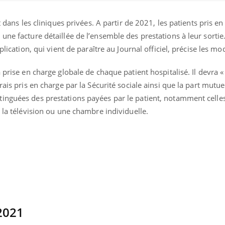
t dans les cliniques privées. A partir de 2021, les patients pris e
une facture détaillée de l’ensemble des prestations à leur sorti
plication, qui vient de paraître au Journal officiel, précise les mod
a prise en charge globale de chaque patient hospitalisé. Il devra
rais pris en charge par la Sécurité sociale ainsi que la part mutue
uline & Charge mentale : et si on
Eczéma Chronique des
tube
Youtube
inguées des prestations payées par le patient, notamment celle
Youtube
Y
it en parler??
préparer pour l’été !
t la télévision ou une chambre individuelle.
026, l'insuline dans le diabète de type 2
L'été arrive… et avec lui,
e entourée d'idées reçues chez les
rythme de vie ! Vacances, 
ients comme parfois chez les soignants.
soleil, activités en plein
sont ...
2021