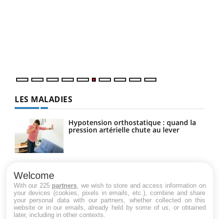
COU
You
Coup
vous
épis
LES MALADIES
Hypotension orthostatique : quand la
pression artérielle chute au lever
Drépanocytose : une déformation des
globules rouges aux conséquences
Welcome
graves
With our 225
partners
, we wish to store and access information on
your devices (cookies, pixels in emails, etc.), combine and share
your personal data with our partners, whether collected on this
website or in our emails, already held by some of us, or obtained
Maladie de Charcot (Sclérose latérale
later, including in other contexts.
amyotrophique)