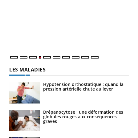
Dia
You
Le 
pers
ques
LES MALADIES
Hypotension orthostatique : quand la
pression artérielle chute au lever
Drépanocytose : une déformation des
globules rouges aux conséquences
graves