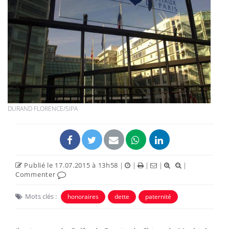
DURAND FLORENCE/SIPA
Publié le 17.07.2015 à 13h58
|
|
|
|
|
Commenter
Mots clés :
honoraires
dette
paternité