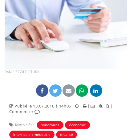
RANGIZZZ/EPICTURA
Publié le 13.07.2016 à 14h05
|
|
|
|
|
Commenter
Mots clés :
honoraires
économie
internes en médecine
e-santé