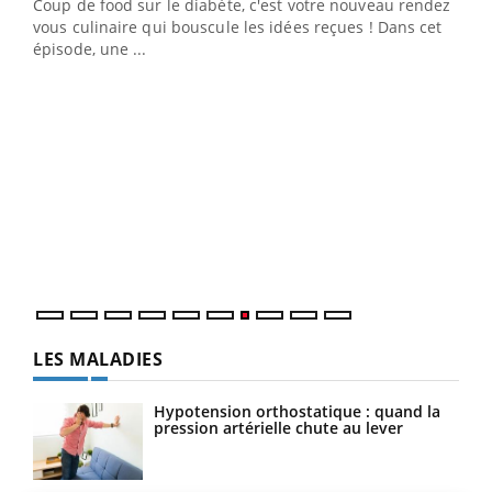
Coup de food sur le diabète, c'est votre nouveau rendez-
 en
vous culinaire qui bouscule les idées reçues ! Dans cet
u
épisode, une ...
Qua
You
"Les
trav
DRH 
LES MALADIES
Hypotension orthostatique : quand la
pression artérielle chute au lever