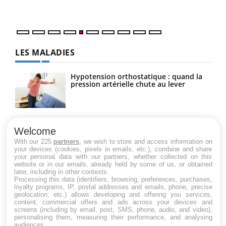
numérique » permet ...
LES MALADIES
Hypotension orthostatique : quand la
pression artérielle chute au lever
Drépanocytose : une déformation des
globules rouges aux conséquences
Welcome
graves
With our 225
partners
, we wish to store and access information on
your devices (cookies, pixels in emails, etc.), combine and share
your personal data with our partners, whether collected on this
website or in our emails, already held by some of us, or obtained
Maladie de Charcot (Sclérose latérale
later, including in other contexts.
amyotrophique)
Processing this data (identifiers, browsing, preferences, purchases,
loyalty programs, IP, postal addresses and emails, phone, precise
geolocation, etc.) allows developing and offering you services,
content, commercial offers and ads across your devices and
screens (including by email, post, SMS, phone, audio, and video),
personalising them, measuring their performance, and analysing
audiences.