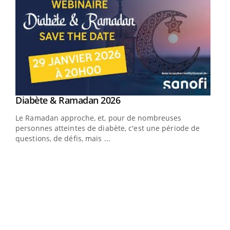
Youtube
Diabète & Ramadan 2026
Youtube
Le Ramadan approche, et, pour de nombreuses
personnes atteintes de diabète, c'est une période de
questions, de défis, mais ...
Un « jumeau numérique » pour faciliter l’accès
COU
Youtube
You
Youtube
à la médecine préventive
Coup
Un établissement lié à un groupe mutualiste innove en
vous
matière de bilan de santé : l'utilisation d'un « jumeau
épis