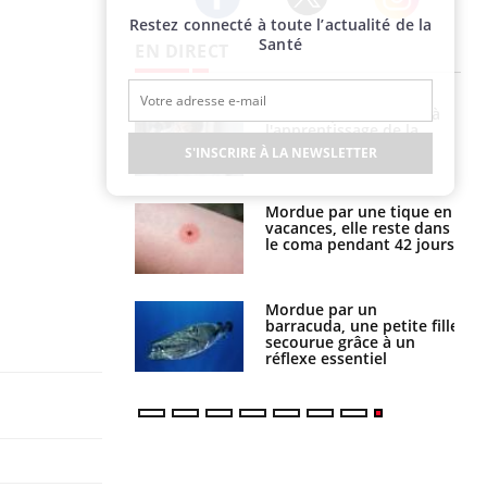
Restez connecté à toute l’actualité de la
Twitter
Facebook
Instagram
Santé
EN DIRECT
a pourrait-il
Le smartphone nuit-il à
la propagation du
l'apprentissage de la
lecture ?
S'INSCRIRE À LA NEWSLETTER
i manger moins
Mordue par une tique en
éines pourrait
vacances, elle reste dans
ent être bénéfique
le coma pendant 42 jours
e et chaleur : ce
Mordue par un
la science
barracuda, une petite fille
secourue grâce à un
réflexe essentiel