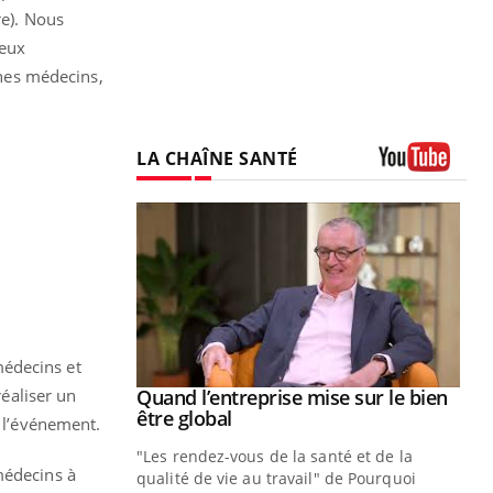
re). Nous
deux
unes médecins,
LA CHAÎNE SANTÉ
Youtube
médecins et
Youtube
réaliser un
 diabète
Quand l’entreprise mise sur le bien
Youtube
Youtube
être global
à l’événement.
e, c'est votre
"Les rendez-vous de la santé et de la
naire qui
médecins à
qualité de vie au travail" de Pourquoi
 ! Dans cet