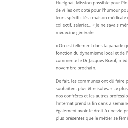
mut
air… Nos mains
défis, mais ...
Huelgoat, Mission possible pour P
sant
de villes ont opté pour l’humour pou
num
leurs spécificités : maison médical
collectif, salariat… « Je ne savais mê
médecine générale.
« On est tellement dans la panade qu’
fonction du dynamisme local et de l’
commente le Dr Jacques Bœuf, médeci
novembre prochain.
De fait, les communes ont dû faire 
souhaitent plus être isolés. « Le pl
nos confrères et les autres professi
l’internat prendra fin dans 2 semain
également avoir le droit à une vie pr
plus présentes que le métier se fémi