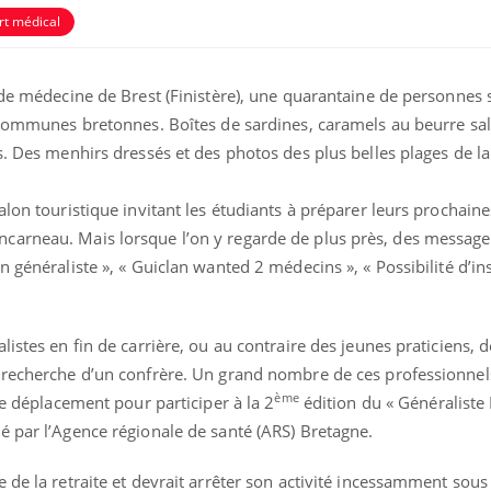
rt médical
 de médecine de Brest (Finistère), une quarantaine de personnes 
 communes bretonnes. Boîtes de sardines, caramels au beurre sal
s. Des menhirs dressés et des photos des plus belles plages de la
alon touristique invitant les étudiants à préparer leurs prochain
carneau. Mais lorsque l’on y regarde de plus près, des message
 généraliste », « Guiclan wanted 2 médecins », « Possibilité d’ins
istes en fin de carrière, ou au contraire des jeunes praticiens, d
 recherche d’un confrère. Un grand nombre de ces professionnel
ème
le déplacement pour participer à la 2
édition du « Généraliste 
é par l’Agence régionale de santé (ARS) Bretagne.
 de la retraite et devrait arrêter son activité incessamment sous