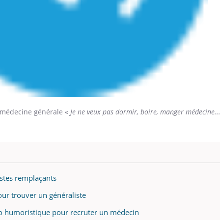
 médecine générale «
Je ne veux pas dormir, boire, manger médecine..
istes remplaçants
our trouver un généraliste
éo humoristique pour recruter un médecin