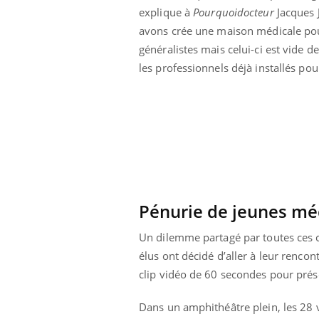
explique à
Pourquoidocteur
Jacques J
avons crée une maison médicale pour
généralistes mais celui-ci est vide d
les professionnels déjà installés pour
Pénurie de jeunes mé
Un dilemme partagé par toutes ces 
Youtube
élus ont décidé d’aller à leur rencon
 Mains : se
Diabète & Ramadan 2026
Un 
Youtube
You
outube
fac
clip vidéo de 60 secondes pour prése
Le Ramadan approche, et, pour de
pré
un tout nouveau
nombreuses personnes atteintes de
Dans un amphithéâtre plein, les 28 
Un 
lage, piscine,
diabète, c'est une période de questions, de