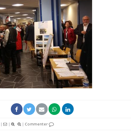
VIH : la fin du comprimé
Le Viagr
tous les jours se profile-t-
freiner 
elle enfin ?
cancer ?
Pourquoi votre ventre
Pourquo
gâche-t-il les premiers
de prot
jours de vos vacances ?
finalem
Fortes chaleurs :
Grossess
pourquoi le risque de
que dit 
noyade grimpe-t-il ?
|
|
|
Commenter