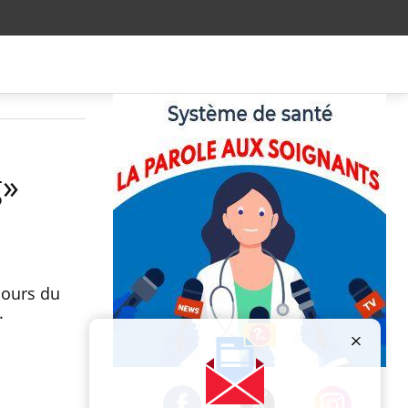
g»
cours du
.
Publicité