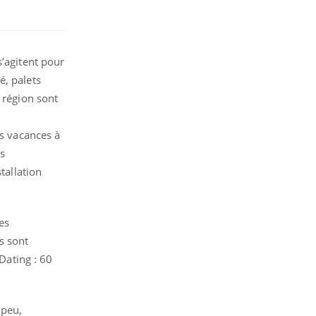
s’agitent pour
é, palets
 région sont
es vacances à
s
tallation
es
s sont
Dating : 60
 peu,