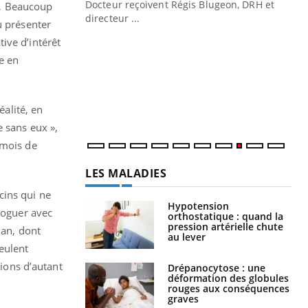
Docteur reçoivent Régis Blugeon, DRH et
z… Beaucoup
directeur ...
u présenter
Ec
You
ive d’intérêt
quo
ne en
Dan
der
com
et é
éalité, en
e sans eux »,
 mois de
LES MALADIES
cins qui ne
Hypotension
loguer avec
orthostatique : quand la
pression artérielle chute
han, dont
au lever
eulent
tions d’autant
Drépanocytose : une
déformation des globules
rouges aux conséquences
graves