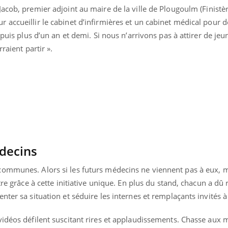
acob, premier adjoint au maire de la ville de Plougoulm (Finistè
 accueillir le cabinet d’infirmières et un cabinet médical pour 
epuis plus d’un an et demi. Si nous n’arrivons pas à attirer de je
raient partir ».
decins
communes. Alors si les futurs médecins ne viennent pas à eux, 
tre grâce à cette initiative unique. En plus du stand, chacun a dû 
« jumeau numérique » pour
COUP DE FOOD sur le
tube
Youtube
iliter l’accès à la médecine
nter sa situation et séduire les internes et remplaçants invités 
Youtube
Coup de food sur le diabèt
ventive
nouveau rendez-vous culi
vidéos défilent suscitant rires et applaudissements. Chasse aux 
établissement lié à un groupe
bouscule les idées reçues