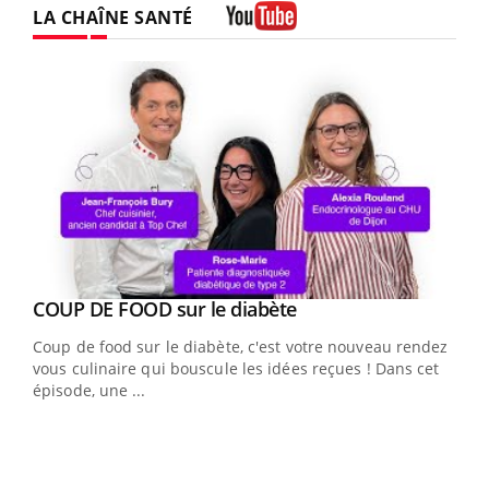
LA CHAÎNE SANTÉ
Youtube
Youtube
cès
COUP DE FOOD sur le diabète
Youtube
Coup de food sur le diabète, c'est votre nouveau rendez-
 en
vous culinaire qui bouscule les idées reçues ! Dans cet
u
épisode, une ...