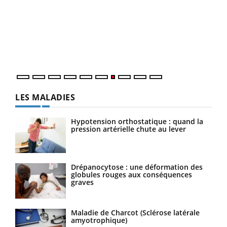
Qua
You
"Les
trav
DRH 
LES MALADIES
Hypotension orthostatique : quand la
pression artérielle chute au lever
Drépanocytose : une déformation des
globules rouges aux conséquences
graves
Maladie de Charcot (Sclérose latérale
amyotrophique)