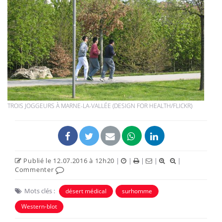
TROIS JOGGEURS À MARNE-LA-VALLÉE (DESIGN FOR HEALTH/FLICKR)
Publié le 12.07.2016 à 12h20
|
|
|
|
|
Commenter
Mots clés :
désert médical
surhomme
Western-blot