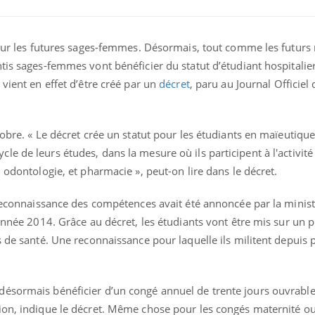
 pour les futures sages-femmes. Désormais, tout comme les futurs
tis sages-femmes vont bénéficier du statut d’étudiant hospitalier
 vient en effet d’être créé par un
décret
, paru au Journal Officiel
tobre. « Le décret crée un statut pour les étudiants en maïeutiqu
e de leurs études, dans la mesure où ils participent à l'activité 
 odontologie, et pharmacie », peut-on lire dans le décret.
La sieste empêche-t-elle
Fortes c
 reconnaissance des compétences avait été annoncée par la minist
de dormir la nuit ?
pourquo
année 2014. Grâce au décret, les étudiants vont être mis sur un p
noyade g
s de santé. Une reconnaissance pour laquelle ils militent depuis 
VIH : la fin du comprimé
Le Viagr
tous les jours se profile-t-
freiner 
elle enfin ?
cancer ?
désormais bénéficier d’un congé annuel de trente jours ouvrabl
ion, indique le décret. Même chose pour les congés maternité ou