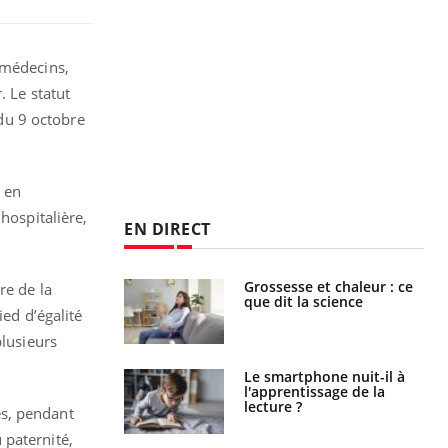
 médecins,
. Le statut
 du 9 octobre
e en
hospitalière,
EN DIRECT
haleurs :
Grossesse et chaleur : ce
re de la
i le risque de
que dit la science
ied d’égalité
rimpe-t-il ?
plusieurs
a pourrait-il
Le smartphone nuit-il à
la propagation du
l'apprentissage de la
lecture ?
es, pendant
 paternité,