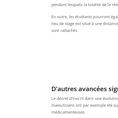
pendant lesquels la totalité de la r
Cytomégalovirus : ce qui
change dans la prise en
charge des femmes
En outre, les étudiants pourront éga
enceintes
lieu de stage est situé à une distanc
sont rattachés.
D’autres avancées sign
Le décret d'inscrit dans une évoluti
maïeuticiens ont par exemple été aut
médicamenteuses.