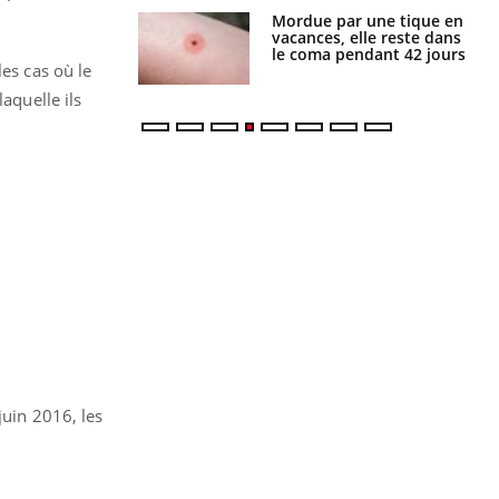
i manger moins
Mordue par une tique en
éines pourrait
vacances, elle reste dans
ent être bénéfique
le coma pendant 42 jours
es cas où le
aquelle ils
juin 2016, les