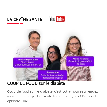
LA CHAÎNE SANTÉ
Youtube
Youtube
cès
COUP DE FOOD sur le diabète
Youtube
Coup de food sur le diabète, c'est votre nouveau rendez-
 en
vous culinaire qui bouscule les idées reçues ! Dans cet
u
épisode, une ...