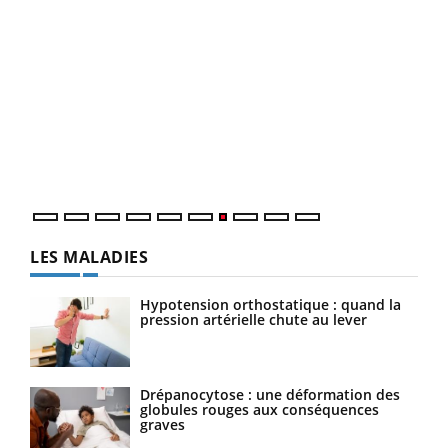
Qua
You
"Les
trav
DRH 
LES MALADIES
Hypotension orthostatique : quand la
pression artérielle chute au lever
Drépanocytose : une déformation des
globules rouges aux conséquences
graves