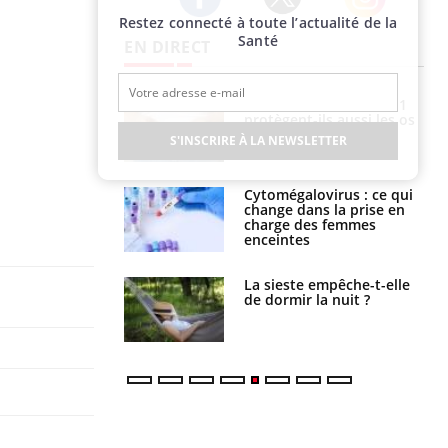
Restez connecté à toute l’actualité de la
Twitter
Facebook
Instagram
Santé
EN DIRECT
s connectés :
Les médicaments GLP-1
 le travail
protègent-ils aussi les os
 de plus en plus
?
S'INSCRIRE À LA NEWSLETTER
soirées
olorectal : une
Cytomégalovirus : ce qui
e simple aurait
change dans la prise en
la donne au Pays
charge des femmes
enceintes
unya, dengue,
La sieste empêche-t-elle
e : que se passe-
de dormir la nuit ?
s le sud de la