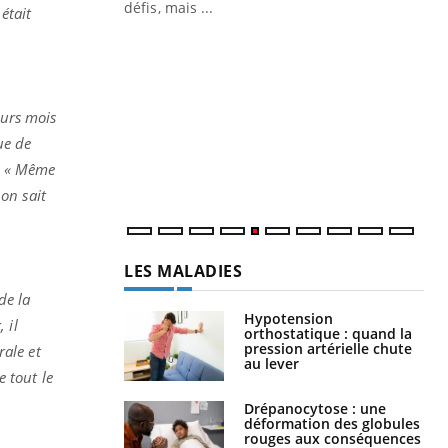
 air… Nos mains
défis, mais ...
était
Un
You
fac
pr
eurs mois
Un 
mut
ue de
san
t. « Même
num
on sait
LES MALADIES
de la
Hypotension
 il
orthostatique : quand la
pression artérielle chute
rale et
au lever
 tout le
Drépanocytose : une
déformation des globules
rouges aux conséquences