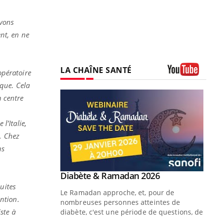
avons
nt, en ne
LA CHAÎNE SANTÉ
opératoire
Youtube
ique. Cela
n centre
l’Italie,
e. Chez
ns
Youtube
 Mains : se
Diabète & Ramadan 2026
Youtube
outube
uites
Le Ramadan approche, et, pour de
ntion.
 un tout nouveau
nombreuses personnes atteintes de
ste à
plage, piscine,
diabète, c'est une période de questions, de