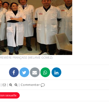
Mortalité infantile : un
Toujour
rapport s’interroge sur
comment
son taux élevé en France
empiète
sur nos 
Grossesse à risque : ce jus
Cancer c
naturel attire l'attention
stratégi
des chercheurs
changé 
 PREMIÈRE FRANÇAISE (MELANIE GOMEZ)
basque
Comment oublier les
Chikung
écrans en vacances ?
West Nil
t-il dan
France ?
|
|
|
Commenter
ion sexuelle