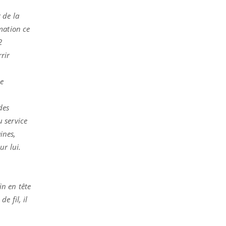
 de la
mation ce
2
rir
ne
des
u service
ines,
ur lui.
in en tête
e fil, il