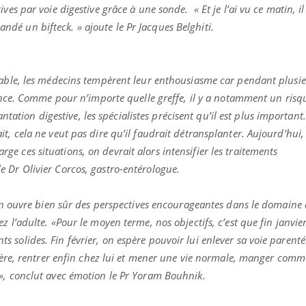
ients comme parfois chez les soignants.
soleil, activités en plein
ves par voie digestive grâce à une sonde. « Et je l’ai vu ce matin, il 
sont ...
é un bifteck. » ajoute le Pr Jacques Belghiti.
iable, les médecins tempèrent leur enthousiasme car pendant plusi
lance. Comme pour n’importe quelle greffe, il y a notamment un risq
plantation digestive, les spécialistes précisent qu’il est plus importan
t, cela ne veut pas dire qu’il faudrait détransplanter. Aujourd’hui, 
 ces situations, on devrait alors intensifier les traitements
 Dr Olivier Corcos, gastro-entérologue.
ion ouvre bien sûr des perspectives encourageantes dans le domaine 
 l’adulte. «Pour le moyen terme, nos objectifs, c’est que fin janvier,
solides. Fin février, on espère pouvoir lui enlever sa voie parenté
spère, rentrer enfin chez lui et mener une vie normale, manger comme
», conclut avec émotion le Pr Yoram Bouhnik.