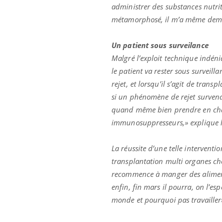
'un proche c'est
carence en fer sont multiples ce qui la rend
pat
administrer des substances nutriti
...
métamorphosé, il m’a même demand
Un patient sous surveilance
Malgré l’exploit technique indén
le patient va rester sous surveil
rejet, et lorsqu’il s’agit de trans
si un phénomène de rejet survenai
quand même bien prendre en charge
immunosuppresseurs,» explique le
La réussite d’une telle intervent
transplantation multi organes chez
recommence à manger des aliments 
enfin, fin mars il pourra, on l’e
monde et pourquoi pas travailler