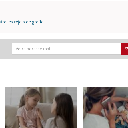
e les rejets de greffe
S
S