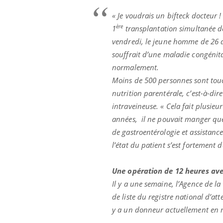
« Je voudrais un bifteck docteur !
ère
1
transplantation simultanée de
vendredi, le jeune homme de 26 a
souffrait d’une maladie congénita
normalement.
Moins de 500 personnes sont touch
nutrition parentérale, c’est-à-dir
intraveineuse. « Cela fait plusieu
années, il ne pouvait manger que 
de gastroentérologie et assistanc
l’état du patient s’est fortement 
Une opération de 12 heures av
Il y a une semaine, l’Agence de l
de liste du registre national d’att
y a un donneur actuellement en