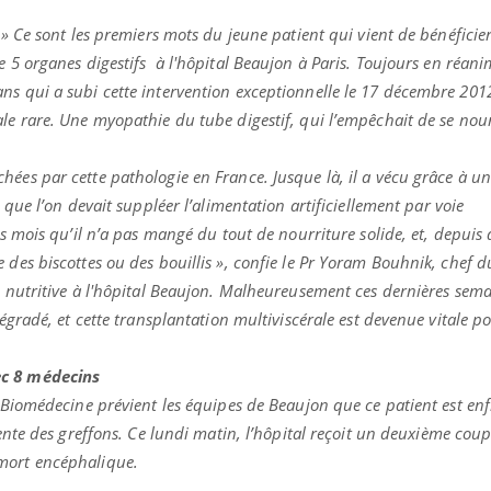
 » Ce sont les premiers mots du jeune patient qui vient de bénéficier
 5 organes digestifs à l'hôpital Beaujon à Paris. Toujours en réani
ns qui a subi cette intervention exceptionnelle le 17 décembre 201
le rare. Une myopathie du tube digestif, qui l’empêchait de se nour
ées par cette pathologie en France. Jusque là, il a vécu grâce à u
e que l’on devait suppléer l’alimentation artificiellement par voie
rs mois qu’il n’a pas mangé du tout de nourriture solide, et, depuis 
des biscottes ou des bouillis », confie le Pr Yoram Bouhnik, chef d
e nutritive à l'hôpital Beaujon. Malheureusement ces dernières sema
dégradé, et cette transplantation multiviscérale est devenue vitale po
ec 8 médecins
a Biomédecine prévient les équipes de Beaujon que ce patient est enf
ente des greffons. Ce lundi matin, l’hôpital reçoit un deuxième coup d
 mort encéphalique.