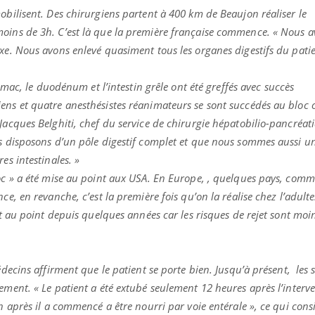
obilisent. Des chirurgiens partent à 400 km de Beaujon réaliser le
oins de 3h. C’est là que la première française commence. « Nous 
xe. Nous avons enlevé quasiment tous les organes digestifs du patie
tomac, le duodénum et l’intestin grêle ont été greffés avec succès
ens et quatre anesthésistes réanimateurs se sont succédés au bloc 
Jacques Belghiti, chef du service de chirurgie hépatobilio-pancréat
us disposons d’un pôle digestif complet et que nous sommes aussi u
es intestinales. »
oc » a été mise au point aux USA. En Europe, , quelques pays, comme 
e, en revanche, c’est la première fois qu’on la réalise chez l’adult
nt au point depuis quelques années car les risques de rejet sont moi
uline & Charge mentale : et si on
Eczéma Chronique des
tube
Youtube
Youtube
Y
it en parler??
préparer pour l’été !
édecins affirment que le patient se porte bien. Jusqu’à présent, les s
ement. « Le patient a été extubé seulement 12 heures après l’interve
026, l'insuline dans le diabète de type 2
L'été arrive… et avec lui,
h après il a commencé a être nourri par voie entérale », ce qui consi
e entourée d'idées reçues chez les
rythme de vie ! Vacances, 