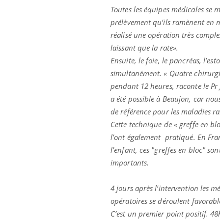
Toutes les équipes médicales se m
prélèvement qu’ils ramènent en m
réalisé une opération très comple
laissant que la rate».
Ensuite, le foie, le pancréas, l’es
simultanément. « Quatre chirurgi
pendant 12 heures, raconte le Pr 
a été possible à Beaujon, car no
de référence pour les maladies rar
Cette technique de « greffe en bl
l’ont également pratiqué. En Franc
l'enfant, ces "greffes en bloc" so
importants.
 Mains :
Carence en fer : comprendre pour
Ins
Youtube
You
Youtube
Youtube
prévenir
osa
4 jours après l’intervention les m
opératoires se déroulent favorabl
aciles à aborder...
Fatigue, irritabilité, brouillard mental ou
En 2
C’est un premier point positif. 48
poser des
même alopécie… Les symptômes de la
rest