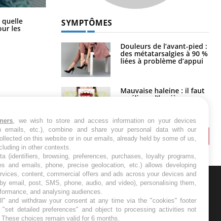
Syndrome métabolique : quels sont
 quelle
SYMPTÔMES
les meilleurs exercices physiques ?
ur les
Douleurs de l’avant-pied :
des métatarsalgies à 90 %
liées à problème d’appui
Mauvaise haleine : il faut
améliorer l’hygiène
bucco-dentaire
tners
, we wish to store and access information on your devices
in emails, etc.), combine and share your personal data with our
ollected on this website or in our emails, already held by some of us,
ncluding in other contexts.
ta (identifiers, browsing, preferences, purchases, loyalty programs,
es and emails, phone, precise geolocation, etc.) allows developing
ervices, content, commercial offers and ads across your devices and
 by email, post, SMS, phone, audio, and video), personalising them,
rformance, and analysing audiences.
ER
l" and withdraw your consent at any time via the "cookies" footer
"set detailed preferences" and object to processing activities not
s les semaines les meilleures
. These choices remain valid for 6 months.