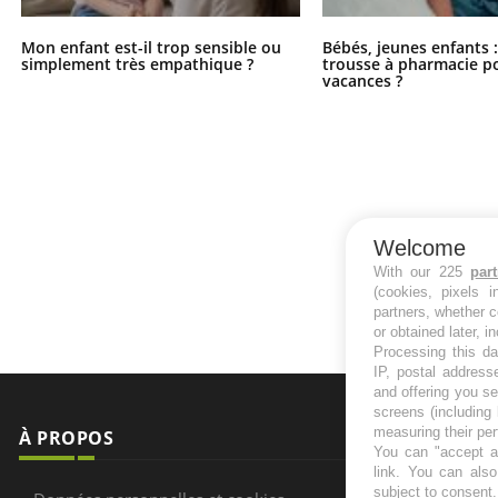
Mon enfant est-il trop sensible ou
Bébés, jeunes enfants :
simplement très empathique ?
trousse à pharmacie po
vacances ?
Welcome
With our 225
par
(cookies, pixels 
partners, whether c
or obtained later, i
Processing this da
IP, postal address
and offering you s
screens (including
measuring their pe
À PROPOS
NEWSLETT
You can "accept al
link
. You can also 
Recevez toute
subject to consent