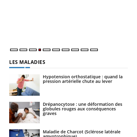
Dia
You
Le 
pers
ques
LES MALADIES
Hypotension orthostatique : quand la
pression artérielle chute au lever
Drépanocytose : une déformation des
globules rouges aux conséquences
graves
Maladie de Charcot (Sclérose latérale
amyotrophique)