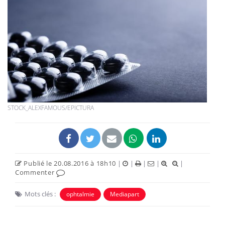
STOCK_ALEXFAMOUS/EPICTURA
Publié le 20.08.2016 à 18h10
|
|
|
|
|
Commenter
Mots clés :
ophtalmie
Mediapart