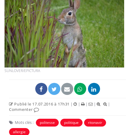
SUNLOVER/EPICTURA
Publié le 17.07.2016 à 17h31
|
|
|
|
|
Commenter
Mots clés :
politesse
politique
ritonavir
allergie