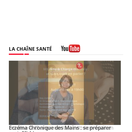
LA CHAÎNE SANTÉ
Youtube
Eczéma Chronique des Mains : se préparer
Youtube