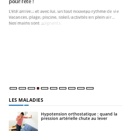
Youtube
pour l’été !
L'été arrive… et avec lui, un tout nouveau rythme de vie !
Vacances, plage, piscine, soleil, activités en plein air…
Nos mains sont ...
Dia
You
Le 
pers
ques
LES MALADIES
Hypotension orthostatique : quand la
pression artérielle chute au lever