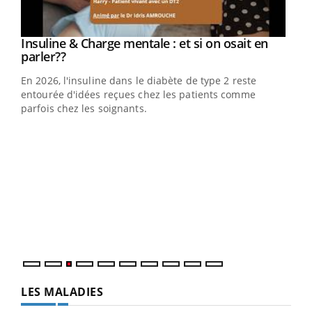
Insuline & Charge mentale : et si on osait en
Youtube
Youtube
parler??
En 2026, l'insuline dans le diabète de type 2 reste
entourée d'idées reçues chez les patients comme
parfois chez les soignants.
Ecz
You
pour
L'ét
Vaca
Nos 
LES MALADIES