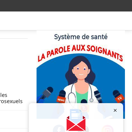
les
érosexuels
Publicité