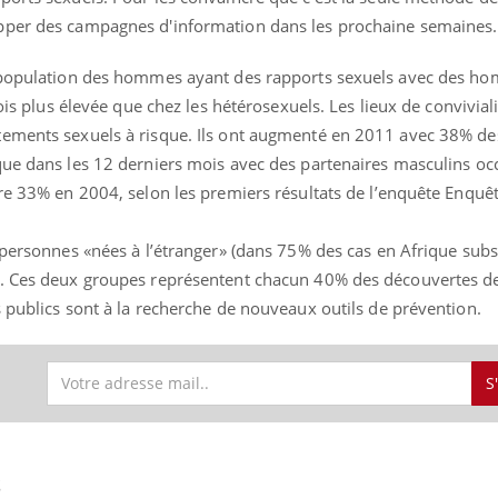
pper des campagnes d'information dans les prochaine semaines.
a population des hommes ayant des rapports sexuels avec des h
fois plus élevée que chez les hétérosexuels. Les lieux de convivial
tements sexuels à risque. Ils ont augmenté en 2011 avec 38% d
que dans les 12 derniers mois avec des partenaires masculins oc
tre 33% en 2004, selon les premiers résultats de l’enquête Enquê
s personnes «nées à l’étranger» (dans 75% des cas en Afrique sub
. Ces deux groupes représentent chacun 40% des découvertes d
s publics sont à la recherche de nouveaux outils de prévention.
Les médicaments GLP-1
VIH : la
protègent-ils aussi les os
tous les
?
elle enfi
S
Cytomégalovirus : ce qui
Pourquo
change dans la prise en
gâche-t-
charge des femmes
jours de
enceintes
S