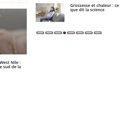
haleurs :
Grossesse et chaleur : ce
i le risque de
que dit la science
rimpe-t-il ?
Les médicaments GLP-1 protègent-
West Nile :
ils aussi les os ?
le sud de la