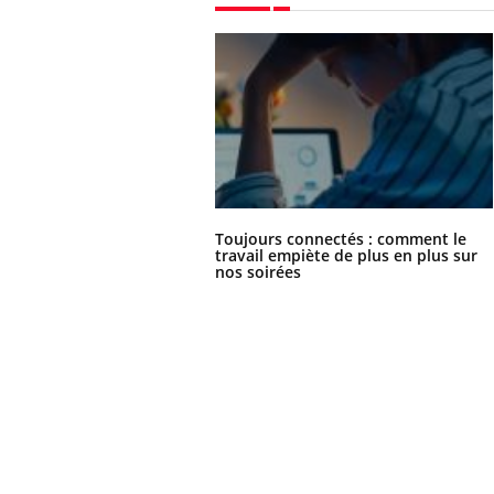
Chikungunya, dengue,
West Nile : que se passe-
t-il dans le sud de la
France ?
Toujours connectés : comment le
travail empiète de plus en plus sur
nos soirées