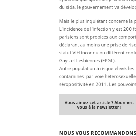
du sida, le gouvernement va dévelo
Mais le plus inquiétant concerne l
L'incidence de l'infection y est 200 
parisiens sont propices aux compor
déclarant au moins une prise de ris
statut VIH inconnu ou différent con
Gays et Lesbiennes (EPGL).
Autre population à risque élevé, le
contaminés par voie hétérosexuelle
séropositivité en 2011. Les pouvoir
Toujours connectés :
comment le travail
empiète de plus en plus
sur nos soirées
Vous aimez cet article ? Abonnez-
vous à la newsletter !
Cancer colorectal : une
stratégie simple aurait
changé la donne au Pays
basque
NOUS VOUS RECOMMANDON