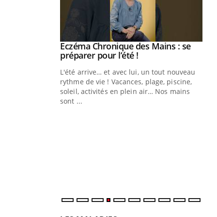
ale : et si on
Eczéma Chronique des Mains : se
Youtube
ube
Youtube
préparer pour l’été !
e diabète de type 2
L'été arrive… et avec lui, un tout nouveau
çues chez les
rythme de vie ! Vacances, plage, piscine,
ez les soignants.
soleil, activités en plein air… Nos mains
sont ...
Di
You
Le 
nom
dia
défi