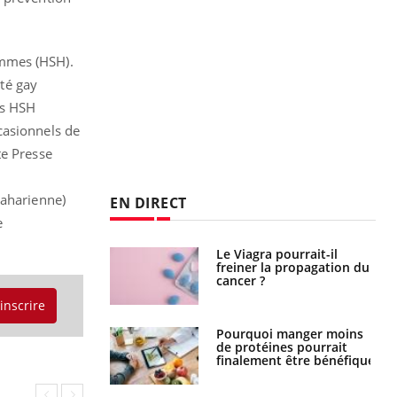
ommes (HSH).
ité gay
es HSH
casionnels de
te Presse
saharienne)
EN DIRECT
e
 fin du comprimé
Le Viagra pourrait-il
 jours se profile-t-
freiner la propagation du
n ?
cancer ?
'inscrire
i votre ventre
Pourquoi manger moins
il les premiers
de protéines pourrait
 vos vacances ?
finalement être bénéfique