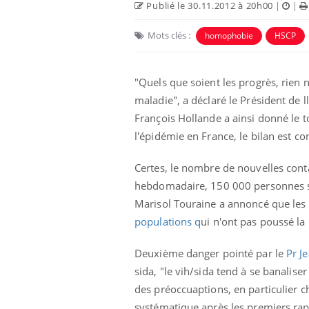
Publié le 30.11.2012 à 20h00
|
|
Mots clés :
homophobie
HSCP
"Quels que soient les progrès, rien n
maladie", a déclaré le Président de 
François Hollande a ainsi donné le t
l'épidémie en France, le bilan est co
Certes, le nombre de nouvelles conta
hebdomadaire, 150 000 personnes son
Marisol Touraine a annoncé que les
populations q
ui n'ont pas poussé la
Deuxième danger pointé par le
Pr J
sida, "le vih/sida tend à se banalis
des préoccuaptions, en particulier c
systématique après les premiers rap