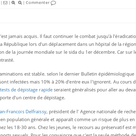
|
|
|
Commenter
'est jamais acquis. Il faut continuer le combat jusqu'à l'éradicati
lla République lors d'un déplacement dans un hôpital de la région
on de la journée mondiale sur le sida du 1er décembre. Car sur l
ntrasté.
minations est stable. selon le dernier Bulletin épidémiologique
t infectées mais 10% à 20% d'entre eux l'ignorent. Au cours de
tests de dépistage rapide
seraient généralisés pour aller au dev
 porte d'un centre de dépistage.
ean-Francois Delfraissy
, président de l' Agence nationale de reche
er en population générale et apparaît comme un risque de plus en
hez les 18-30 ans. Chez les jeunes, le recours au préservatif est 
ports sexuels. Pour les convaincre que c'est la seule méthode d