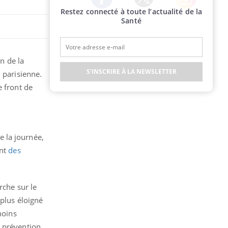
Restez connecté à toute l’actualité de la
Twitter
Facebook
Instagram
Santé
on de la
S'INSCRIRE À LA NEWSLETTER
 parisienne.
e front de
 la journée,
ant
des
rche sur le
 plus éloigné
moins
e prévention