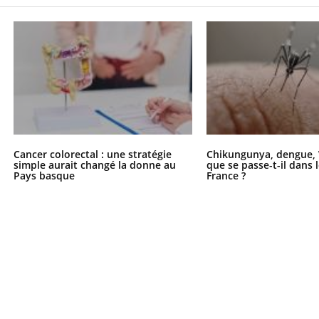
La sieste empêche-t-elle
Fortes c
de dormir la nuit ?
pourquo
noyade g
Cancer colorectal : une stratégie
Chikungunya, dengue, 
simple aurait changé la donne au
que se passe-t-il dans 
Pays basque
France ?