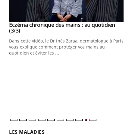
Eczéma chronique des mains : au quotidien
Eczéma chronique des mains : les symptômes
Youtube
Youtube
Youtube
Youtube
(3/3)
(2/3)
Dans cette vidéo, le Dr Inès Zaraa, dermatologue à Paris,
Une plaque rouge qui gratte, une peau sèche qui tiraille,
vous explique comment protéger vos mains au
une démangeaison persistante… Et si ce n'était pas juste
quotidien et éviter les ...
une irritation ...
LES MALADIES