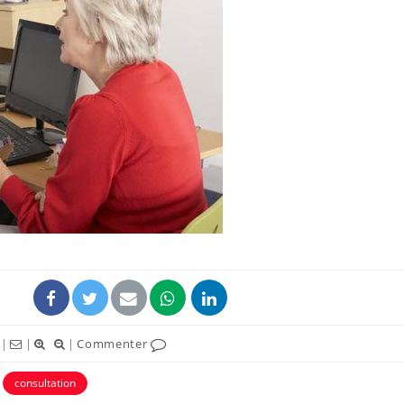
Fatigue en vacances :
Les tro
normal ou signe d’une
modifien
maladie ?
Et si les caries pouvaient
Mon enfa
bientôt disparaître sans
sensibl
plombage ?
très em
Éclipse solaire du 12 août
Bébés, j
: “Des verres adaptés,
quelle t
c'est indispensable pour
pharmac
la santé des yeux”
vacance
|
|
|
Commenter
consultation