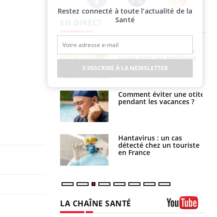
Restez connecté à toute l’actualité de la
Twitter
Facebook
Instagram
Santé
EN DIRECT
ubles du sommeil
Syndrome métabolique :
t votre cerveau !
quels sont les meilleurs
exercices physiques ?
S'INSCRIRE À LA NEWSLETTER
nt est-il trop
Comment éviter une otite
e ou simplement
pendant les vacances ?
pathique ?
eunes enfants :
Hantavirus : un cas
rousse à
détecté chez un touriste
ie pour les
en France
s ?
LA CHAÎNE SANTÉ
Youtube