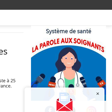
es
ste à 25
rance.
Publicité