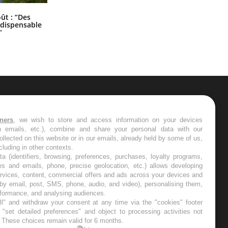
Les troubles du sommeil modifient
oût : “Des
votre cerveau !
indispensable
”
ER
tners
, we wish to store and access information on your devices
in emails, etc.), combine and share your personal data with our
s les semaines les meilleures
ollected on this website or in our emails, already held by some of us,
ncluding in other contexts.
ta (identifiers, browsing, preferences, purchases, loyalty programs,
es and emails, phone, precise geolocation, etc.) allows developing
ervices, content, commercial offers and ads across your devices and
 by email, post, SMS, phone, audio, and video), personalising them,
RE
rformance, and analysing audiences.
l" and withdraw your consent at any time via the "cookies" footer
"set detailed preferences" and object to processing activities not
. These choices remain valid for 6 months.