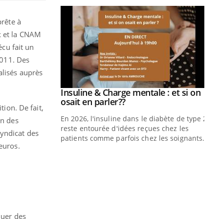
prête à
x et la CNAM
écu fait un
2011. Des
alisés auprès
prendre pour
Insuline & Charge mentale : et si on
Youtube
Youtube
osait en parler??
tion. De fait,
illard mental ou
En 2026, l'insuline dans le diabète de type 2
on des
ptômes de la
reste entourée d'idées reçues chez les
Syndicat des
ples ce qui la rend
patients comme parfois chez les soignants.
euros.
Ec
You
pré
L'é
ryt
sol
sont
quer des