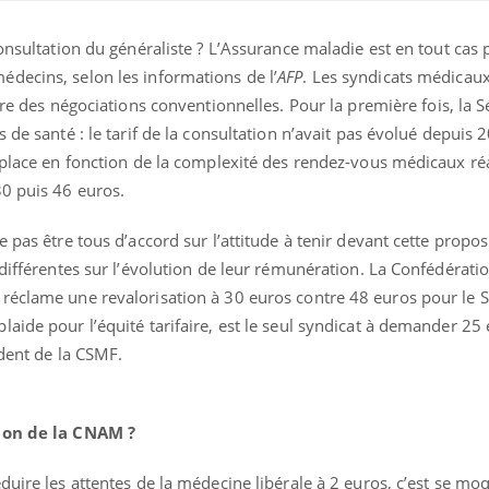
onsultation du généraliste ? L’Assurance maladie est en tout cas 
decins, selon les informations de l’
AFP
. Les syndicats médicau
re des négociations conventionnelles. Pour la première fois, la S
 de santé : le tarif de la consultation n’avait pas évolué depuis 
n place en fonction de la complexité des rendez-vous médicaux ré
30 puis 46 euros.
éma Chronique des Mains :
Carence en fer : com
tube
Youtube
Youtube
Youtube
liquer ma maladie
prévenir
 pas être tous d’accord sur l’attitude à tenir devant cette proposi
 a des sujets qui sont faciles à aborder...
Fatigue, irritabilité, brou
 différentes sur l’évolution de leur rémunération. La Confédérati
tres non ! D'un côté, poser des
même alopécie… Les sym
réclame une revalorisation à 30 euros contre 48 euros pour le 
tions sur la maladie d'un proche c'est
carence en fer sont multi
aide pour l’équité tarifaire, est le seul syndicat à demander 25 
rer ...
...
ident de la CSMF.
tion de la CNAM ?
duire les attentes de la médecine libérale à 2 euros, c’est se mo