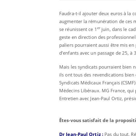
Faudra-t-il ajouter deux euros à la c
augmenter la rémunération de ces mé
er
se réunissent ce 1
juin, dans le cad
geste en direction des professionnels
paliers pourraient aussi être mis e
d’enfants avec un passage de 25, à 
Ecz
You
exp
Mais les syndicats pourraient bien ne
Il y
ils ont tous des revendications bien
d'au
Syndicats Médicaux Français (CSMF) 
ques
Médecins Libéraux. MG France, qui pl
mont
Entretien avec Jean-Paul Ortiz, prés
Êtes-vous satisfait de la proposi
Dr Jean-Paul Ortiz :
Pas du tout. Ré