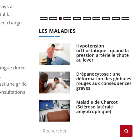
pays a
al la
 en charge
LES MALADIES
Hypotension
orthostatique : quand la
pression artérielle chute
au lever
 longue durée
Drépanocytose : une
t
déformation des globules
rouges aux conséquences
si une grille
graves
consultations
Maladie de Charcot
(Sclérose latérale
amyotrophique)