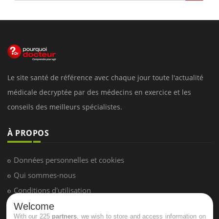
Le site santé de référence avec chaque jour toute l'actualité
médicale decryptée par des médecins en exercice et les
conseils des meilleurs spécialistes.
À PROPOS
Données personnelles et cookies
Qui sommes-nous
Conditions d'utilisation
Plan du site
Welcome
With our 225
partners
, we wish to store and access information on