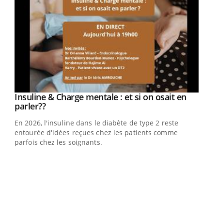
Insuline & Charge mentale : et si on osait en
Youtube
Youtube
parler??
En 2026, l'insuline dans le diabète de type 2 reste
entourée d'idées reçues chez les patients comme
parfois chez les soignants.
Eczéma Chronique des Mains : se préparer
Dia
Youtube
You
Youtube
pour l’été !
Le 
L'été arrive… et avec lui, un tout nouveau rythme de vie !
pers
Vacances, plage, piscine, soleil, activités en plein air…
ques