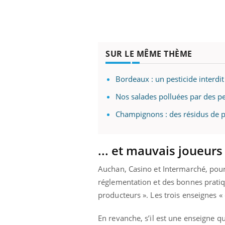
ez les soignants.
soleil, activités en plein air… Nos mains
défi
sont ...
SUR LE MÊME THÈME
Bordeaux : un pesticide interdi
Nos salades polluées par des pe
Champignons : des résidus de p
... et mauvais joueurs
Auchan, Casino et Intermarché, pour 
réglementation et des bonnes pratiq
producteurs ». Les trois enseignes 
En revanche, s’il est une enseigne qu