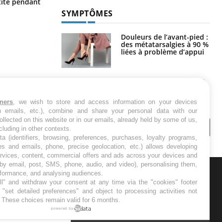
ite pendant
touriste en France
SYMPTÔMES
Douleurs de l’avant-pied :
des métatarsalgies à 90 %
liées à problème d’appui
Mauvaise haleine : il faut
améliorer l’hygiène
bucco-dentaire
tners
, we wish to store and access information on your devices
in emails, etc.), combine and share your personal data with our
ollected on this website or in our emails, already held by some of us,
ncluding in other contexts.
ta (identifiers, browsing, preferences, purchases, loyalty programs,
es and emails, phone, precise geolocation, etc.) allows developing
ervices, content, commercial offers and ads across your devices and
 by email, post, SMS, phone, audio, and video), personalising them,
rformance, and analysing audiences.
l" and withdraw your consent at any time via the "cookies" footer
ER
"set detailed preferences" and object to processing activities not
. These choices remain valid for 6 months.
s les semaines les meilleures
powered by