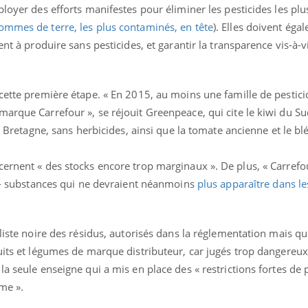
ployer des efforts manifestes pour éliminer les pesticides les pl
mmes de terre, les plus contaminés, en tête
). Elles doivent éga
ent à produire sans pesticides, et garantir la transparence vis-à-v
cette première étape. « En 2015, au moins une famille de pestici
arque Carrefour », se réjouit Greenpeace, qui cite le kiwi du S
de Bretagne, sans herbicides, ainsi que la tomate ancienne et le bl
cernent « des stocks encore trop marginaux ». De plus, « Carrefo
» - substances qui ne devraient néanmoins
plus apparaître dans le
 liste noire des résidus, autorisés dans la réglementation mais qu
Youtube
bète & Ramadan 2026
Un « jumeau numériq
tube
Youtube
uits et légumes de marque distributeur, car jugés trop dangereux
faciliter l’accès à la 
a seule enseigne qui a mis en place des « restrictions fortes de 
Ramadan approche, et, pour de
Youtube
préventive
breuses personnes atteintes de
me ».
Un établissement lié à u
ète, c'est une période de questions, de