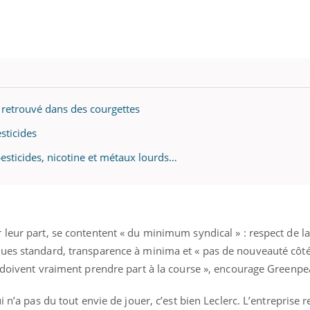
mutualiste innove en mat
s, mais ...
santé : l'utilisation d'un 
numérique » permet ...
t retrouvé dans des courgettes
sticides
esticides, nicotine et métaux lourds…
leur part, se contentent « du minimum syndical » : respect de la
ues standard, transparence à minima et « pas de nouveauté côté
« doivent vraiment prendre part à la course », encourage Greenpe
i n’a pas du tout envie de jouer, c’est bien Leclerc. L’entreprise r