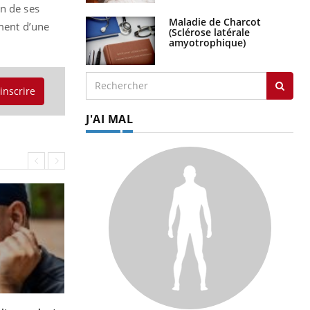
on de ses
Maladie de Charcot
ement d’une
(Sclérose latérale
amyotrophique)
'inscrire
J'AI MAL
Hantavirus : un cas détecté chez un