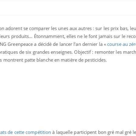
on adorent se comparer les unes aux autres : sur les prix bas, le
e leurs produits… Étonnamment, elles ne le font jamais sur le rec
’ONG Greenpeace a décidé de lancer l’an dernier la «
course au zé
 pratiques de six grandes enseignes. Objectif : remonter les marc
 montrent patte blanche en matière de pesticides.
tats de cette compétition
à laquelle participent bon gré mal gré l