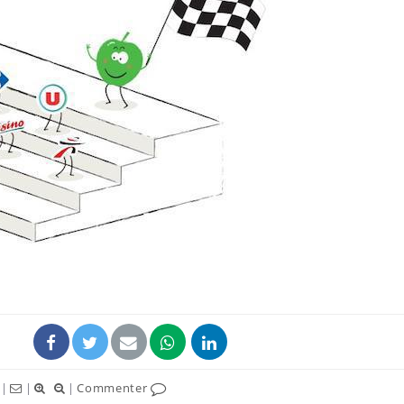
La sieste empêche-t-elle
Fortes c
de dormir la nuit ?
pourquo
noyade g
VIH : la fin du comprimé
Le Viagr
tous les jours se profile-t-
freiner 
elle enfin ?
cancer ?
Pourquoi votre ventre
Pourquo
gâche-t-il les premiers
de prot
jours de vos vacances ?
finalem
|
|
|
Commenter