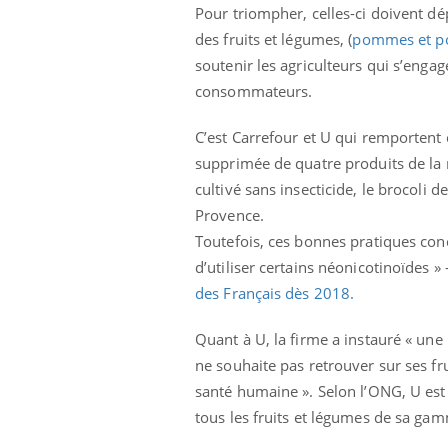
Pour triompher, celles-ci doivent dé
des fruits et légumes, (
pommes et po
soutenir les agriculteurs qui s’engag
consommateurs.
C’est Carrefour et U qui remportent 
supprimée de quatre produits de la m
cultivé sans insecticide, le brocoli 
Provence.
Toutefois, ces bonnes pratiques con
d’utiliser certains néonicotinoïdes 
des Français dès 2018.
Quant à U, la firme a instauré « une
ale : et si on
Eczéma Chronique des Mains : se
Dia
Youtube
You
ne souhaite pas retrouver sur ses fr
ube
Youtube
préparer pour l’été !
santé humaine ». Selon l’ONG, U est l
Le 
 diabète de type 2
L'été arrive… et avec lui, un tout nouveau
nom
tous les fruits et légumes de sa gam
ues chez les
rythme de vie ! Vacances, plage, piscine,
diab