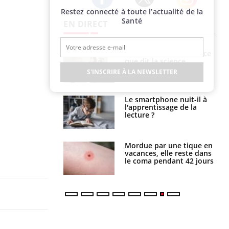
Restez connecté à toute l’actualité de la
Twitter
Facebook
Instagram
Santé
EN DIRECT
haleurs :
Grossesse et chaleur : ce
i le risque de
que dit la science
rimpe-t-il ?
S'INSCRIRE À LA NEWSLETTER
a pourrait-il
Le smartphone nuit-il à
la propagation du
l'apprentissage de la
lecture ?
i manger moins
Mordue par une tique en
éines pourrait
vacances, elle reste dans
ent être bénéfique
le coma pendant 42 jours