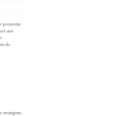
ur proximité
ours aux
ro
hes du
es enseignes.