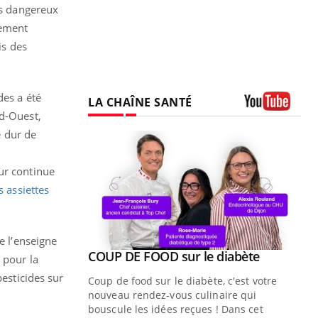
us dangereux
lement
is des
des a été
LA CHAÎNE SANTÉ
ud-Ouest,
Youtube
é dur de
ur continue
s assiettes
e l’enseigne
Youtube
ue » pour
COUP DE FOOD sur le diabète
Youtube
 pour la
médecine
pesticides sur
Coup de food sur le diabète, c'est votre
nouveau rendez-vous culinaire qui
n groupe
bouscule les idées reçues ! Dans cet