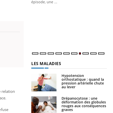
ière de bilan de
épisode, une ...
« jumeau
Qu
You
êtr
"Le
qua
Doc
dir
LES MALADIES
Hypotension
orthostatique : quand la
pression artérielle chute
au lever
 relation
ace.
Drépanocytose : une
déformation des globules
rouges aux conséquences
efuse
graves