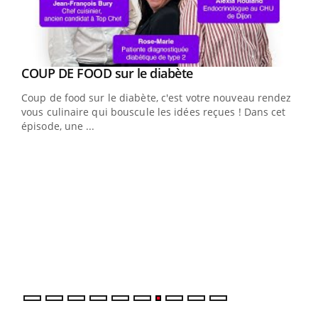
Youtube
cès
COUP DE FOOD sur le diabète
Youtube
Coup de food sur le diabète, c'est votre nouveau rendez-
 en
vous culinaire qui bouscule les idées reçues ! Dans cet
u
épisode, une ...
Qua
You
"Les
trav
DRH 