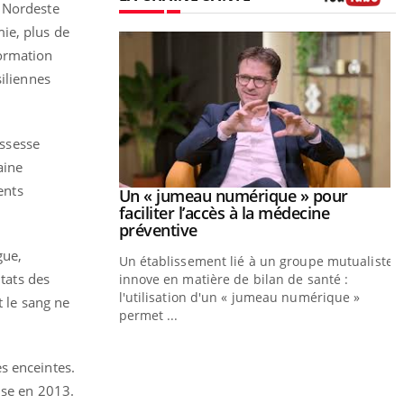
u Nordeste
Youtube
ie, plus de
formation
siliennes
ossesse
ine
ents
Youtube
026
Un « jumeau numérique » pour
Youtube
faciliter l’accès à la médecine
 pour de
Youtube
préventive
eintes de diabète,
gue,
Un établissement lié à un groupe mutualiste
ions, de défis,
ltats des
innove en matière de bilan de santé :
l'utilisation d'un « jumeau numérique »
t le sang ne
permet ...
Y
C
n
s enceintes.
l
ise en 2013.