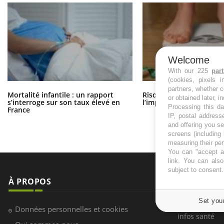
Welcome
With our 225
par
(cookies, pixels 
partners, whether c
Mortalité infantile : un rapport
Risque de cancer : sous
or obtained later, i
s’interroge sur son taux élevé en
l’impact du surpoids ?
Processing this da
France
IP, postal address
and offering you s
screens (including
measuring their pe
You can "accept al
link
. You can also 
subject to consent
À PROPOS
NEWSLETT
Set you
Recevez toute
Données personnelles et cookies
infos santé