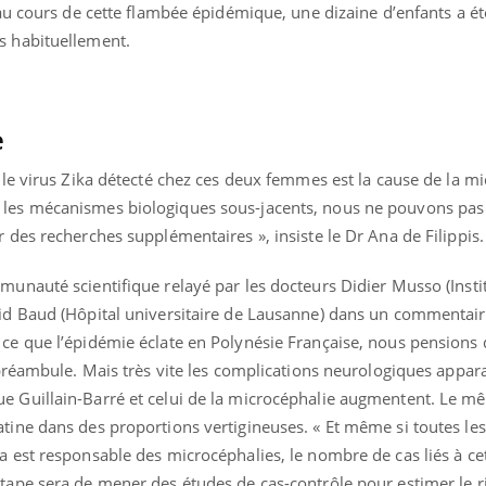
’au cours de cette flambée épidémique, une dizaine d’enfants a ét
s habituellement.
e
i le virus Zika détecté chez ces deux femmes est la cause de la mi
les mécanismes biologiques sous-jacents, nous ne pouvons pas 
 des recherches supplémentaires », insiste le Dr Ana de Filippis.
munauté scientifique relayé par les docteurs Didier Musso (Insti
vid Baud (Hôpital universitaire de Lausanne) dans un commentai
ce que l’épidémie éclate en Polynésie Française, nous pensions q
 préambule. Mais très vite les complications neurologiques appara
e Guillain-Barré et celui de la microcéphalie augmentent. Le m
atine dans des proportions vertigineuses. « Et même si toutes le
a est responsable des microcéphalies, le nombre de cas liés à cet
étape sera de mener des études de cas-contrôle pour estimer le r