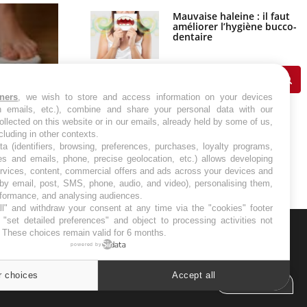
Mauvaise haleine : il faut
améliorer l’hygiène bucco-
dentaire
tners
, we wish to store and access information on your devices
in emails, etc.), combine and share your personal data with our
ollected on this website or in our emails, already held by some of us,
Régimes cétogènes : un risque de
-estime-t-on
ncluding in other contexts.
cancer de l’intestin grêle
ta (identifiers, browsing, preferences, purchases, loyalty programs,
es and emails, phone, precise geolocation, etc.) allows developing
ervices, content, commercial offers and ads across your devices and
 by email, post, SMS, phone, audio, and video), personalising them,
rformance, and analysing audiences.
l" and withdraw your consent at any time via the "cookies" footer
"set detailed preferences" and object to processing activities not
. These choices remain valid for 6 months.
ER
powered by
r choices
Accept all
s les semaines les meilleures
Cookies settings