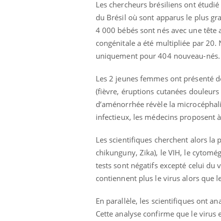
Les chercheurs brésiliens ont étudié
du Brésil où sont apparus le plus g
4 000 bébés sont nés avec une tête 
congénitale a été multipliée par 20. 
uniquement pour 404 nouveau-nés.
Les 2 jeunes femmes ont présenté d
(fièvre, éruptions cutanées douleurs 
d’aménorrhée révèle la microcéphal
ndre pour
Insuline & Charge mentale : et si on
Eczé
Youtube
Yout
Youtube
osait en parler??
prép
infectieux, les médecins proposent à
d mental ou
En 2026, l'insuline dans le diabète de type 2
L'été
Les scientifiques cherchent alors la
es de la
reste entourée d'idées reçues chez les
rythm
chikunguny, Zika), le VIH, le cytomég
ce qui la rend
patients comme parfois chez les soignants.
solei
...
tests sont négatifs excepté celui du 
contiennent plus le virus alors que l
En parallèle, les scientifiques ont 
Cette analyse confirme que le virus 