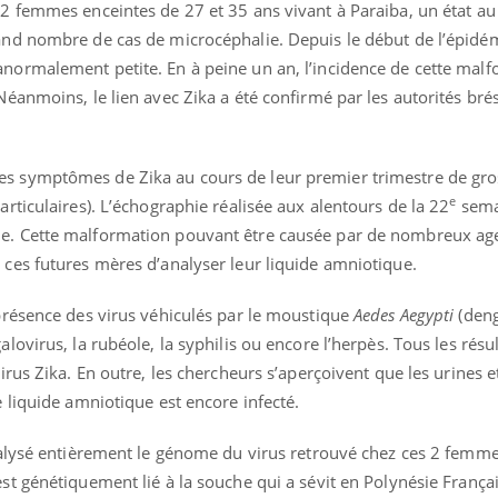
 2 femmes enceintes de 27 et 35 ans vivant à Paraiba, un état a
rand nombre de cas de microcéphalie. Depuis le début de l’épidém
anormalement petite. En à peine un an, l’incidence de cette mal
Néanmoins, le lien avec Zika a été confirmé par les autorités bré
es symptômes de Zika au cours de leur premier trimestre de gr
e
articulaires). L’échographie réalisée aux alentours de la 22
sema
ie. Cette malformation pouvant être causée par de nombreux ag
ma Chronique des Mains : se
Diabète & Ramadan 2
ube
Youtube
Youtube
arer pour l’été !
 ces futures mères d’analyser leur liquide amniotique.
Le Ramadan approche, et,
 arrive… et avec lui, un tout nouveau
nombreuses personnes att
 présence des virus véhiculés par le moustique
Aedes Aegypti
(den
e de vie ! Vacances, plage, piscine,
c'est une période de quest
alovirus, la rubéole, la syphilis ou encore l’herpès. Tous les résu
l, activités en plein air… Nos mains sont
mais ...
virus Zika. En outre, les chercheurs s’aperçoivent que les urines e
e liquide amniotique est encore infecté.
analysé entièrement le génome du virus retrouvé chez ces 2 femme
est génétiquement lié à la souche qui a sévit en Polynésie França