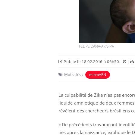
eux”
s du sommeil
Syndrome métabolique :
tre cerveau !
quels sont les meilleurs
exercices physiques ?
st-il trop
Comment éviter une otite
 simplement
pendant les vacances ?
FELIPE DANA/AP/SIPA
ique ?
Publié le 18.02.2016 à 06h50
|
|
Mots clés :
microARN
La culpabilité de Zika n’es pas enco
liquide amniotique de deux femmes e
révèlent des chercheurs brésiliens 
« De précédents travaux ont identifié
nés après la naissance, explique le D