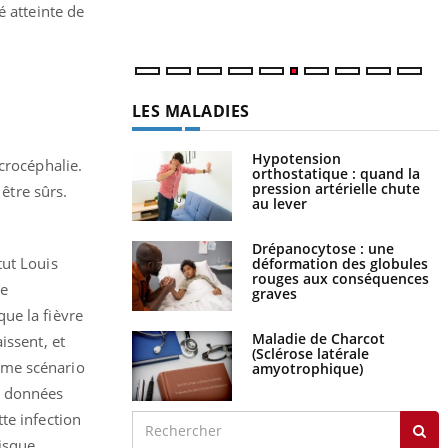
é atteinte de
LES MALADIES
Hypotension
crocéphalie.
orthostatique : quand la
pression artérielle chute
être sûrs.
au lever
Drépanocytose : une
tut Louis
déformation des globules
rouges aux conséquences
re
graves
ue la fièvre
Maladie de Charcot
issent, et
(Sclérose latérale
ême scénario
amyotrophique)
s données
te infection
isque