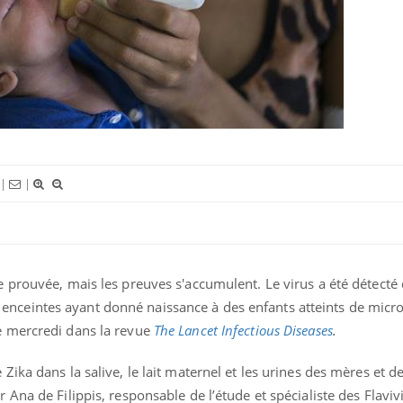
Mortalité infantile : un
Toujour
rapport s’interroge sur son
comment
taux élevé en France
empiète
sur nos 
Grossesse à risque : ce jus
Cancer c
naturel attire l'attention
stratégi
des chercheurs
changé 
basque
|
|
re prouvée, mais les preuves s'accumulent. Le virus a été détecté 
nceintes ayant donné naissance à des enfants atteints de micro
ce mercredi dans la revue
The Lancet Infectious Diseases
.
 Zika dans la salive, le lait maternel et les urines des mères et 
r Ana de Filippis, responsable de l’étude et spécialiste des Flaviv