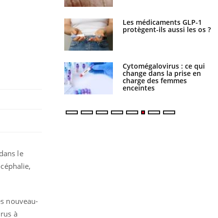
s connectés :
Les médicaments GLP-1
 le travail
protègent-ils aussi les os ?
 de plus en plus
soirées
olorectal : une
Cytomégalovirus : ce qui
e simple aurait
change dans la prise en
la donne au Pays
charge des femmes
enceintes
dans le
céphalie,
des nouveau-
irus à