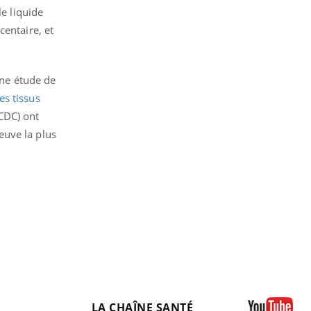
le liquide
centaire, et
une étude de
es tissus
(CDC) ont
euve la plus
LA CHAÎNE SANTÉ