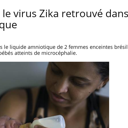
 le virus Zika retrouvé dans
ique
ans le liquide amniotique de 2 femmes enceintes brési
ébés atteints de microcéphalie.
Hantavirus : un cas détecté
Comment
chez un touriste en France
écrans 