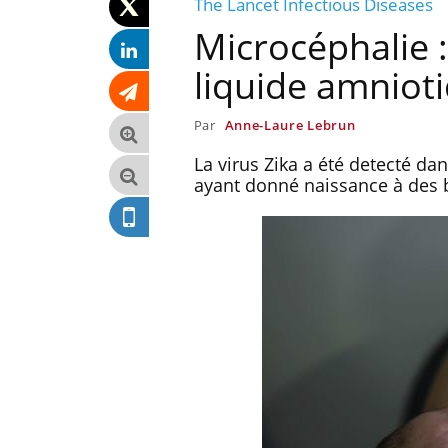
The Lancet Infectious Diseases
Microcéphalie :
liquide amniot
Par
Anne-Laure Lebrun
La virus Zika a été detecté d
ayant donné naissance à des b
ire du 12 août :
Bébés, jeunes enfants :
adaptés, c'est
quelle trousse à pharmacie
le pour la
pour les vacances ?