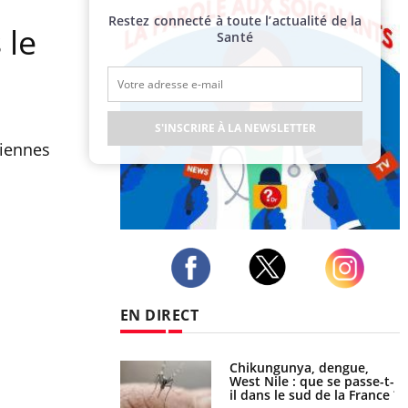
Restez connecté à toute l’actualité de la
 le
Santé
S'INSCRIRE À LA NEWSLETTER
liennes
Publicité
Twitter
Facebook
Instagram
EN DIRECT
 oublier les
Chikungunya, dengue,
en vacances ?
West Nile : que se passe-t-
il dans le sud de la France ?