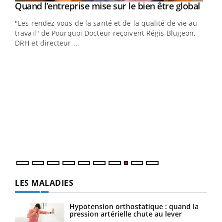
Yout
Quand l’entreprise mise sur le bien être global
Youtube
ndez-
"Les rendez-vous de la santé et de la qualité de vie au
cet
travail" de Pourquoi Docteur reçoivent Régis Blugeon,
DRH et directeur ...
Ecz
You
(3/3
Dans
vous
quot
LES MALADIES
Hypotension orthostatique : quand la
pression artérielle chute au lever