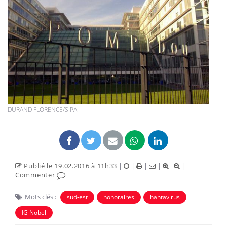
DURAND FLORENCE/SIPA
Publié le 19.02.2016 à 11h33
|
|
|
|
|
Commenter
Mots clés :
sud-est
honoraires
hantavirus
IG Nobel