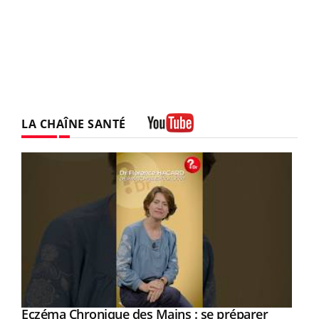
LA CHAÎNE SANTÉ
Youtube
Eczéma Chronique des Mains : se préparer
Youtube