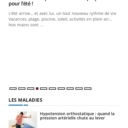
Youtube
pour l’été !
L'été arrive… et avec lui, un tout nouveau rythme de vie !
Vacances, plage, piscine, soleil, activités en plein air…
Nos mains sont ...
Dia
You
Le 
pers
ques
LES MALADIES
Hypotension orthostatique : quand la
pression artérielle chute au lever