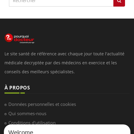
Le site santé de référence avec chaque jour toute l'actualité
médicale decryptée par des médecins en exercice et les
conseils des meilleurs spécialistes.
À PROPOS
Données personnelles et cookies
Qui sommes-nous
Conditions d'utilisation
Plan du site
Welcome