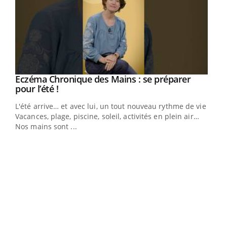
Eczéma Chronique des Mains : se préparer
Youtube
Youtube
pour l’été !
L'été arrive… et avec lui, un tout nouveau rythme de vie !
Vacances, plage, piscine, soleil, activités en plein air…
Nos mains sont ...
Dia
You
Le 
pers
ques