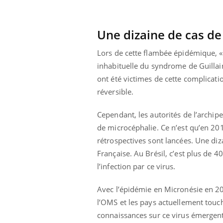
Une dizaine de cas de
Lors de cette flambée épidémique, « 
inhabituelle du syndrome de Guillain
ont été victimes de cette complicat
réversible.
Cependant, les autorités de l’archi
de microcéphalie. Ce n’est qu’en 2015
rétrospectives sont lancées. Une diz
Française. Au Brésil, c’est plus de 
l’infection par ce virus.
ale : et si on
Eczéma Chronique des Mains : se
Dia
Youtube
You
ube
Youtube
préparer pour l’été !
Avec l’épidémie en Micronésie en 20
Le 
l’OMS et les pays actuellement touc
 diabète de type 2
L'été arrive… et avec lui, un tout nouveau
nom
connaissances sur ce virus émergent 
ues chez les
rythme de vie ! Vacances, plage, piscine,
diab