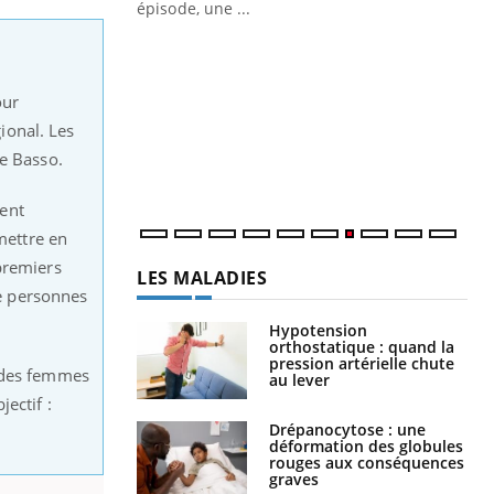
ière de bilan de
épisode, une ...
« jumeau
Qu
You
êtr
our
"Le
gional. Les
qua
Doc
ge Basso.
dir
ent
mettre en
premiers
LES MALADIES
de personnes
Hypotension
orthostatique : quand la
pression artérielle chute
s des femmes
au lever
ectif :
Drépanocytose : une
déformation des globules
rouges aux conséquences
graves