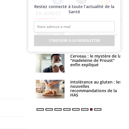
Restez connecté à toute l’actualité de la
Twitter
Facebook
Instagram
Santé
EN DIRECT
TDAH : quel est ce
Insuffisance cardiaque :
traitement autorisé aux
comment mieux la
États-Unis ?
prévenir
S'INSCRIRE À LA NEWSLETTER
Cerveau : le mystère de la
Le décalage des horaires
"madeleine de Proust"
d'été : quel impact sur le
enfin expliqué
sommeil ?
Intolérance au gluten : les
Grossesse : ces polluants
nouvelles
pourraient influencer le
recommandations de la
poids des enfants
HAS