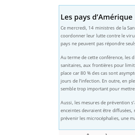
ez les soignants.
soleil, activités en plein air… Nos mains
défi
sont ...
Les pays d’Amérique l
Ce mercredi, 14 ministres de la Sa
coordonner leur lutte contre le virus
pays ne ­peuvent pas répondre seuls 
Au terme de cette conférence, les
sanitaires, aux frontières pour limi
place car 80 % des cas sont asympto
jours de l’infection. En outre, en p
semble trop important pour mettre 
Aussi, les mesures de prévention s
enceintes devraient être diffusées,
prévenir les microcéphalies, une m