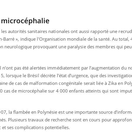
 microcéphalie
les autorités sanitaires nationales ont aussi rapporté une recru
-Barré », indique l’Organisation mondiale de la santé. Au total,
ion neurologique provoquant une paralysie des membres qui peu
pel n’ont pas été alertées immédiatement par l’augmentation du 
, lorsque le Brésil décrète l’état d’urgence, que des investigatio
aine de cas de malformation congénitale serait liée à Zika en Pol
400 cas de microcéphalie sur 4 000 enfants atteints qui sont impu
Youtube
bète & Ramadan 2026
Un « jumeau numériq
tube
Youtube
faciliter l’accès à la 
07, la flambée en Polynésie est une importante source d’inform
Ramadan approche, et, pour de
Youtube
préventive
hés. Plusieurs travaux de recherche sont en cours pour approfond
breuses personnes atteintes de
et ses complications potentielles.
Un établissement lié à u
ète, c'est une période de questions, de