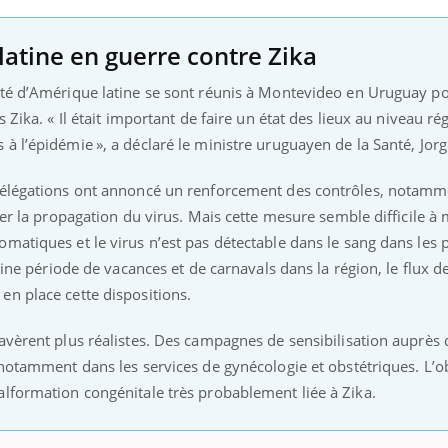
mutualiste innove en mat
s, mais ...
santé : l'utilisation d'un 
numérique » permet ...
atine en guerre contre Zika
nté d’Amérique latine se sont réunis à Montevideo en Uruguay p
 Zika. « Il était important de faire un état des lieux au niveau ré
à l’épidémie », a déclaré le ministre ­uruguayen de la Santé, Jor
 délégations ont annoncé un renforcement des contrôles, notamm
ter la propagation du virus. Mais cette mesure semble difficile à 
matiques et le virus n’est pas détectable dans le sang dans les 
leine période de vacances et de carnavals dans la région, le flux 
en place cette dispositions.
'avèrent plus réalistes. Des campagnes de sensibilisation auprè
 notamment dans les services de gynécologie et obstétriques. L’obj
alformation congénitale très probablement liée à Zika.