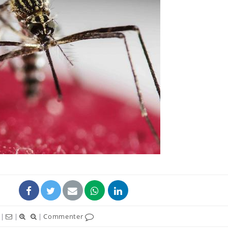
Allergies alimentaires :
une nouvelle arme contre
les réactions sévères
Comment gérer le
sommeil des enfants en
vacances ?
Bilan prévention : ce que
les kinés pourront
bientôt faire
|
|
|
Commenter