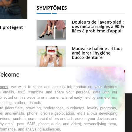
SYMPTÔMES
Douleurs de l’avant-pied :
Cytomégalovirus : ce qui change
des métatarsalgies à 90 %
1 protègent-
dans la prise en charge des femmes
liées à problème d’appui
enceintes
Mauvaise haleine : il faut
améliorer l’hygiène
bucco-dentaire
elcome
tners
, we wish to store and access information on your devices
in emails, etc.), combine and share your personal data with our
ollected on this website or in our emails, already held by some of us,
ncluding in other contexts.
ta (identifiers, browsing, preferences, purchases, loyalty programs,
ER
es and emails, phone, precise geolocation, etc.) allows developing
ervices, content, commercial offers and ads across your devices and
 by email, post, SMS, phone, audio, and video), personalising them,
s les semaines les meilleures
rformance, and analysing audiences.