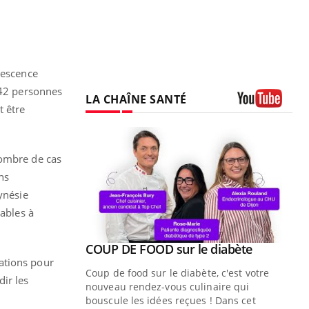
descence
 42 personnes
LA CHAÎNE SANTÉ
t être
Youtube
nombre de cas
ns
ynésie
tables à
Youtube
ue » pour
COUP DE FOOD sur le diabète
Youtube
médecine
ations pour
Coup de food sur le diabète, c'est votre
ir les
nouveau rendez-vous culinaire qui
n groupe
bouscule les idées reçues ! Dans cet