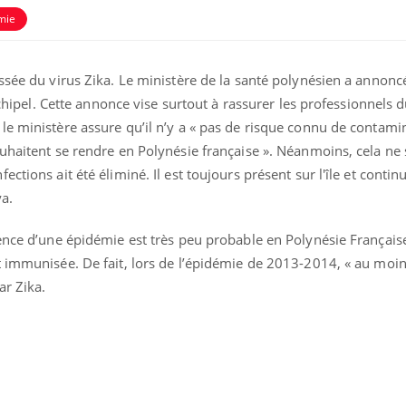
mie
ssée du virus Zika. Le ministère de la santé polynésien a annonc
archipel. Cette annonce vise surtout à rassurer les professionnels 
e ministère assure qu’il n’y a « pas de risque connu de contamin
uhaitent se rendre en Polynésie française ». Néanmoins, cela ne s
ctions ait été éliminé. Il est toujours présent sur l'île et contin
a.
ence d’une épidémie est très peu probable en Polynésie Française
t immunisée. De fait, lors de l’épidémie de 2013-2014, « au moi
ar Zika.