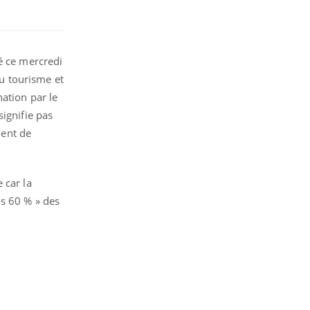
é ce mercredi
du tourisme et
ation par le
ignifie pas
uent de
 car la
ns 60 % » des