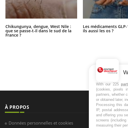
Chikungunya, dengue, West Nile :
Les médicaments GLP-
que se passe-t-il dans le sud de la
ils aussi les os ?
France ?
W
With our 225
par
(cookies, pixels 
partners, whether c
or obtained later, i
Processing this da
À PROPOS
NEWSLETT
IP, postal address
and offering you s
screens (including
Recevez toute
Données personnelles et cookies
measuring their pe
infos santé