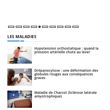
Un é
mati
numé
LES MALADIES
Hypotension orthostatique : quand la
pression artérielle chute au lever
Drépanocytose : une déformation des
globules rouges aux conséquences
graves
Maladie de Charcot (Sclérose latérale
amyotrophique)