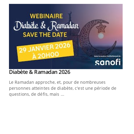
Youtube
Youtube
Diabète & Ramadan 2026
Youtube
Le Ramadan approche, et, pour de nombreuses
vie !
personnes atteintes de diabète, c'est une période de
…
questions, de défis, mais ...
Un 
You
à l