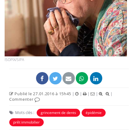
ISOPIX/SIPA
Publié le 27.01.2016 à 15h45
|
|
|
|
|
Commenter
Mots clés :
grincement de dents
épidémie
prêt immobilier