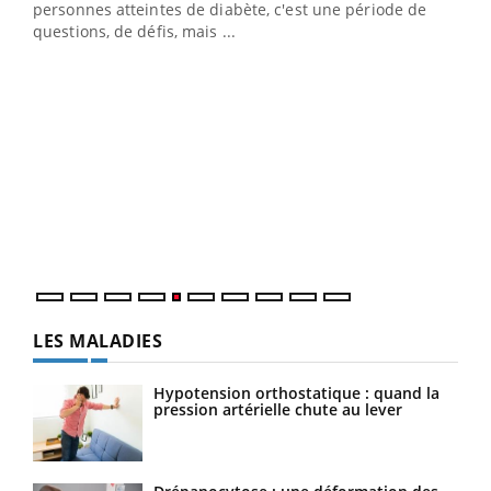
Un établissement lié à un groupe mutualiste innove en
personnes atteintes de diabète, c'est une période de
matière de bilan de santé : l'utilisation d'un « jumeau
questions, de défis, mais ...
numérique » permet ...
COU
You
Coup
vous
épis
LES MALADIES
Hypotension orthostatique : quand la
pression artérielle chute au lever