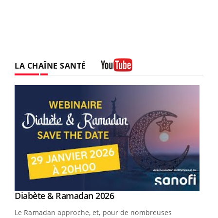
LA CHAÎNE SANTÉ
Youtube
Youtube
Diabète & Ramadan 2026
Un « jumeau numérique » pour faciliter l’accès
Youtube
Youtube
Youtube
à la médecine préventive
Le Ramadan approche, et, pour de nombreuses