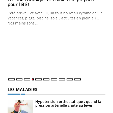
Youtube
pour l’été !
L'été arrive… et avec lui, un tout nouveau rythme de vie !
Vacances, plage, piscine, soleil, activités en plein air…
Nos mains sont ...
Dia
You
Le 
pers
ques
LES MALADIES
Hypotension orthostatique : quand la
pression artérielle chute au lever