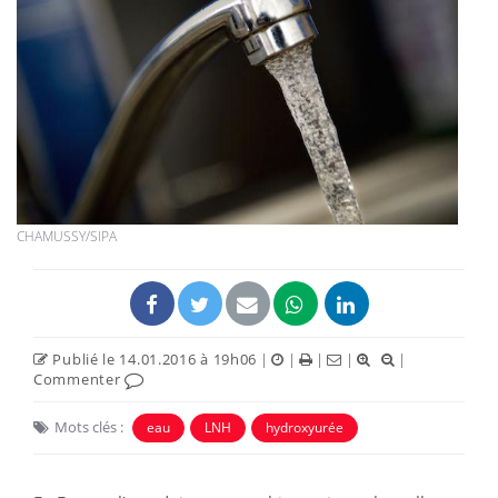
CHAMUSSY/SIPA
Publié le 14.01.2016 à 19h06
|
|
|
|
|
Commenter
Mots clés :
eau
LNH
hydroxyurée