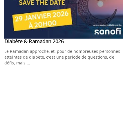
Youtube
Diabète & Ramadan 2026
Youtube
Le Ramadan approche, et, pour de nombreuses personnes
atteintes de diabète, c'est une période de questions, de
défis, mais ...
Un « jumeau numérique » pour faciliter l’accès à la
C
Youtube
Yo
Youtube
médecine préventive
Co
Un établissement lié à un groupe mutualiste innove en
cu
matière de bilan de santé : l'utilisation d'un « jumeau
un
numérique » permet ...