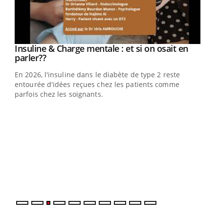
Youtube
Insuline & Charge mentale : et si on osait en
Youtube
Youtube
parler??
En 2026, l'insuline dans le diabète de type 2 reste
entourée d'idées reçues chez les patients comme
parfois chez les soignants.
Ecz
You
pour
L'ét
Vaca
Nos 