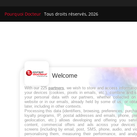
Pourquoi Docteur
Tous droits réservés, 2026
Welcome
With our 225
partners
, we wish to store and access informati
your devices (cookies, pixels in emails, etc.), combine and 
your personal data with our partners, whether collected on 
website or in our emails, already held by some of us, or obt
later, including in other contexts.
Processing this data (identifiers, browsing, preferences, purch
loyalty programs, IP, postal addresses and emails, phone, pr
geolocation, etc.) allows developing and offering you servi
content, commercial offers and ads across your devices
screens (including by email, post, SMS, phone, audio, and vi
personalising them, measuring their performance, and analy