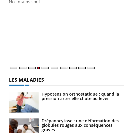
Nos mains sont ...
Dia
You
Le 
pers
ques
LES MALADIES
Hypotension orthostatique : quand la
pression artérielle chute au lever
Drépanocytose : une déformation des
globules rouges aux conséquences
graves