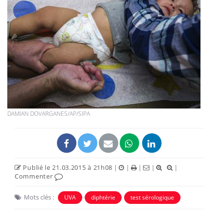
DAMIAN DOVARGANES/AP/SIPA
Publié le 21.03.2015 à 21h08
|
|
|
|
|
Commenter
Mots clés :
UVA
diphtérie
test sérologique