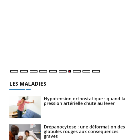
Qua
You
"Les
trav
DRH 
LES MALADIES
Hypotension orthostatique : quand la
pression artérielle chute au lever
Drépanocytose : une déformation des
globules rouges aux conséquences
graves