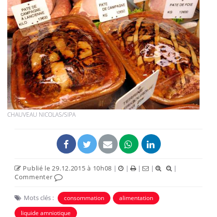
CHAUVEAU NICOLAS/SIPA
Publié le 29.12.2015 à 10h08
|
|
|
|
|
Commenter
Mots clés :
consommation
alimentation
liquide amniotique