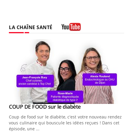
LA CHAÎNE SANTÉ
Youtube
Youtube
cès
COUP DE FOOD sur le diabète
Youtube
Coup de food sur le diabète, c'est votre nouveau rendez-
 en
vous culinaire qui bouscule les idées reçues ! Dans cet
u
épisode, une ...