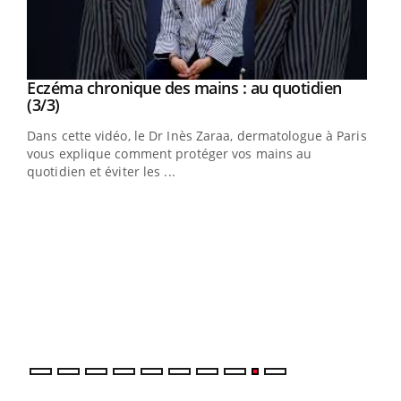
Youtube
al
Eczéma chronique des mains : au quotidien
Youtube
Youtube
(3/3)
au
Dans cette vidéo, le Dr Inès Zaraa, dermatologue à Paris,
,
vous explique comment protéger vos mains au
quotidien et éviter les ...
Ecz
You
(2/3
Une 
une 
une i