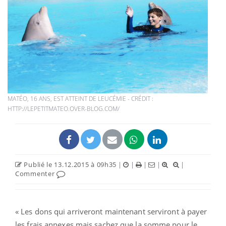
MATÉO, 16 ANS, EST ATTEINT DE LEUCÉMIE - CRÉDIT :
HTTP://LEPETITMATEO.OVER-BLOG.COM/
Publié le 13.12.2015 à 09h35
|
|
|
|
|
Commenter
« Les dons qui arriveront maintenant serviront à payer
les frais annexes mais sachez que la somme pour le