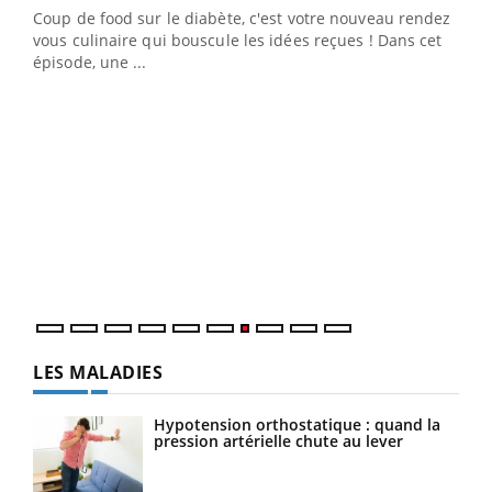
Coup de food sur le diabète, c'est votre nouveau rendez-
 en
vous culinaire qui bouscule les idées reçues ! Dans cet
u
épisode, une ...
Qua
You
"Les
trav
DRH 
LES MALADIES
Hypotension orthostatique : quand la
pression artérielle chute au lever