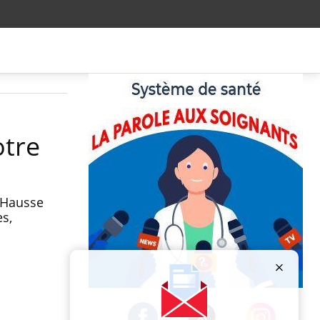
otre
 Hausse
s,
Publicité