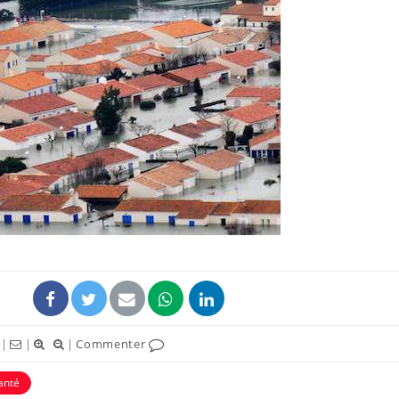
|
|
|
Commenter
anté