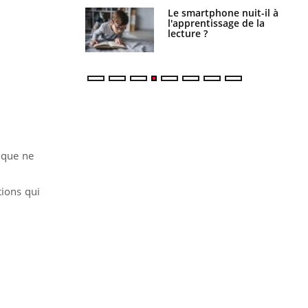
phone nuit-il à
Légionellose en Suisse :
tissage de la
quelle est l’origine de la
?
contamination ?
tique ne
tions qui