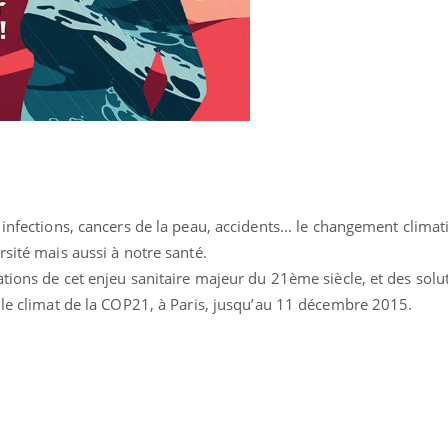
Le Viagra pourrait-il
Le smart
freiner la propagation du
l'appren
cancer ?
lecture 
 infections, cancers de la peau, accidents... le changement clima
rsité mais aussi à notre santé.
ations de cet enjeu sanitaire majeur du 21ème siècle, et des solu
 le climat de la COP21, à Paris, jusqu’au 11 décembre 2015.