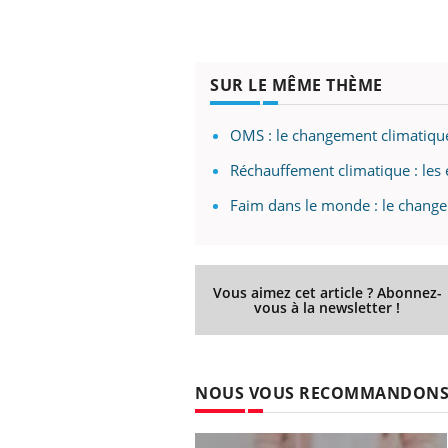
SUR LE MÊME THÈME
 Mains :
Carence en fer : comprendre pour
Ins
Youtube
You
Youtube
Youtube
prévenir
osa
OMS : le changement climatique
aciles à aborder...
Fatigue, irritabilité, brouillard mental ou
En 2
poser des
même alopécie… Les symptômes de la
rest
Réchauffement climatique : les
'un proche c'est
carence en fer sont multiples ce qui la rend
pat
Faim dans le monde : le change
...
Vous aimez cet article ? Abonnez-
vous à la newsletter !
NOUS VOUS RECOMMANDON