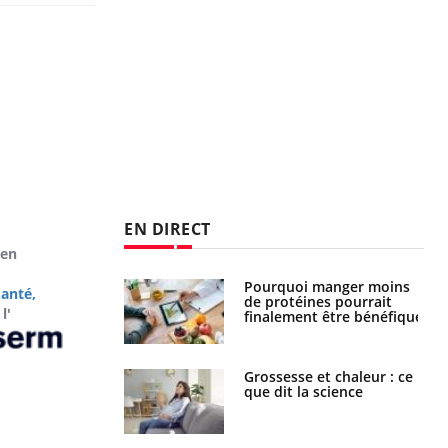
EN DIRECT
 en
i manger moins
Mordue par une tique en
anté,
éines pourrait
vacances, elle reste dans
l'
ent être bénéfique
le coma pendant 42 jours
e et chaleur : ce
Mordue par un
la science
barracuda, une petite fille
secourue grâce à un
réflexe essentiel