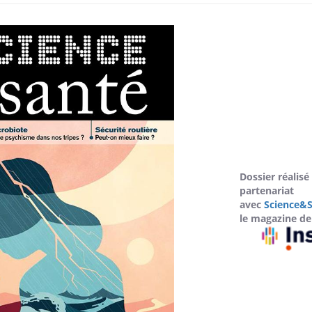
Dossier réalisé
partenariat
Pourquoi votre ventre
Pourquo
avec
Science&S
gâche-t-il les premiers
de prot
le magazine de 
jours de vos vacances ?
finalem
Fortes chaleurs :
Grossess
pourquoi le risque de
que dit 
noyade grimpe-t-il ?