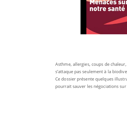
icaments GLP-1
VIH : la fin du comprimé
-ils aussi les os
tous les jours se profile-t-
elle enfin ?
Asthme, allergies, coups de chaleur,
s’attaque pas seulement à la biodive
Ce dossier présente quelques illustr
pourrait sauver les négociations sur