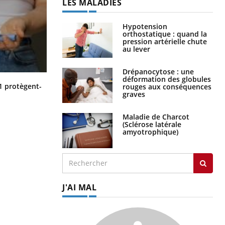
LES MALADIES
Hypotension
orthostatique : quand la
pression artérielle chute
au lever
Drépanocytose : une
déformation des globules
Cytomégalovirus : ce qui change
1 protègent-
rouges aux conséquences
dans la prise en charge des femmes
graves
enceintes
Maladie de Charcot
(Sclérose latérale
amyotrophique)
J'AI MAL