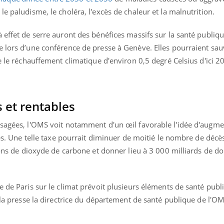
Chikungunya, dengue,
La siest
e paludisme, le choléra, l'excès de chaleur et la malnutrition.
West Nile : que se passe-
de dormi
t-il dans le sud de la
France ?
 effet de serre auront des bénéfices massifs sur la santé publiqu
e lors d’une conférence de presse à Genève. Elles pourraient sau
e le réchauffement climatique d'environ 0,5 degré Celsius d'ici 2
 et rentables
isagées, l'OMS voit notamment d'un œil favorable l'idée d'augme
les. Une telle taxe pourrait diminuer de moitié le nombre de décès 
ions de dioxyde de carbone et donner lieu à 3 000 milliards de do
e de Paris sur le climat prévoit plusieurs éléments de santé publ
t la presse la directrice du département de santé publique de l'O