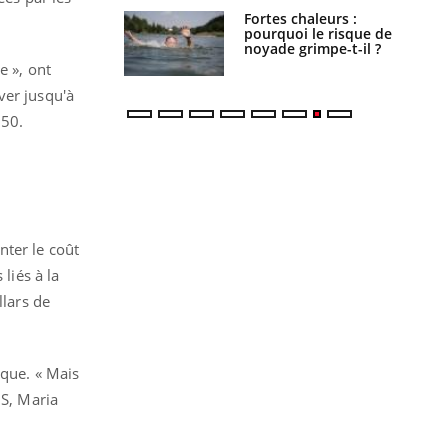
e empêche-t-elle
Fortes chaleurs :
r la nuit ?
pourquoi le risque de
noyade grimpe-t-il ?
e », ont
ver jusqu'à
050.
nter le coût
liés à la
llars de
ique. « Mais
MS, Maria