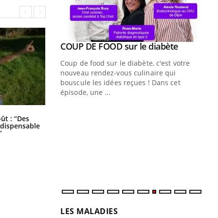
Youtube
ue » pour
COUP DE FOOD sur le diabète
Youtube
médecine
Coup de food sur le diabète, c'est votre
nouveau rendez-vous culinaire qui
n groupe
bouscule les idées reçues ! Dans cet
ière de bilan de
épisode, une ...
« jumeau
Qu
You
Les troubles du sommeil modifient
êtr
oût : “Des
votre cerveau !
indispensable
”
"Le
qua
Doc
dir
LES MALADIES