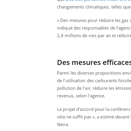
us : un cas
Comment oublier les
changements climatiques, telles que l
chez un touriste
écrans en vacances ?
e
« Des mesures pour réduire les gaz à
indiqué des responsables de l’agenc
2,4 millions de vies par an et réduir
Des mesures efficaces
Parmi les diverses propositions env
de l'utilisation des carburants fossi
pollution de l'air, réduire les émiss
revenus, selon l’agence.
Le projet d'accord pour la conférenc
cela ne suffit pas », a estimé devan
Neira.