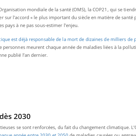
'Organisation mondiale de la santé (OMS), la COP21, qui se tiend
 sur l'accord « le plus important du siècle en matière de santé 
es pays à ne pas sous-estimer l’enjeu.
ique est déjà responsable de la mort de dizaines de milliers de
 de personnes meurent chaque année de maladies liées à la pollutio
ne publié l’an dernier.
Toujours connectés :
Les méd
comment le travail
protègen
empiète de plus en plus
?
sur nos soirées
 dès 2030
Cancer colorectal : une
Cytomég
stratégie simple aurait
change d
changé la donne au Pays
charge 
ectieuses se sont renforcées, du fait du changement climatique. 
basque
enceint
haque année entre 2030 et 2050
de maladies causées ou aggravé