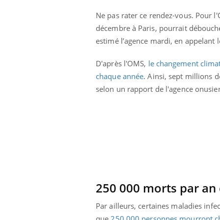
Ne pas rater ce rendez-vous. Pour l
décembre à Paris, pourrait déboucher
estimé l’agence mardi, en appelant l
D'après l'OMS,
le changement climat
chaque année
. Ainsi, sept millions
selon un rapport de l'agence onusien
e métabolique :
Mortalité infantile : un
nt les meilleurs
rapport s’interroge sur
s physiques ?
son taux élevé en France
250 000 morts par an
éviter une otite
Grossesse à risque : ce jus
les vacances ?
naturel attire l'attention
des chercheurs
Par ailleurs, certaines maladies inf
que
250 000 personnes mourront c