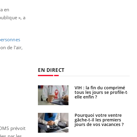
ra en
publique », a
 personnes
n de l'air,
EN DIRECT
icaments GLP-1
VIH : la fin du comprimé
t-ils aussi les os
tous les jours se profile-t-
elle enfin ?
alovirus : ce qui
Pourquoi votre ventre
ans la prise en
gâche-t-il les premiers
des femmes
jours de vos vacances ?
L’OMS prévoit
es
es par les