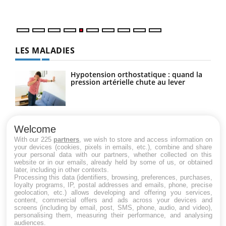
LES MALADIES
Hypotension orthostatique : quand la
pression artérielle chute au lever
Drépanocytose : une déformation des
globules rouges aux conséquences
Welcome
graves
With our 225
partners
, we wish to store and access information on
your devices (cookies, pixels in emails, etc.), combine and share
your personal data with our partners, whether collected on this
website or in our emails, already held by some of us, or obtained
Maladie de Charcot (Sclérose latérale
later, including in other contexts.
amyotrophique)
Processing this data (identifiers, browsing, preferences, purchases,
loyalty programs, IP, postal addresses and emails, phone, precise
geolocation, etc.) allows developing and offering you services,
content, commercial offers and ads across your devices and
screens (including by email, post, SMS, phone, audio, and video),
personalising them, measuring their performance, and analysing
audiences.