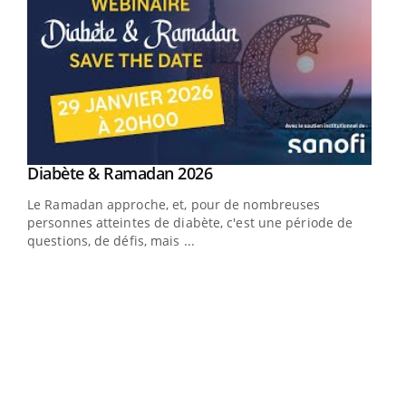
Youtube
Diabète & Ramadan 2026
Un « jumeau numérique » pour faciliter l’accès
Youtube
Youtube
Youtube
à la médecine préventive
Le Ramadan approche, et, pour de nombreuses
Un établissement lié à un groupe mutualiste innove en
personnes atteintes de diabète, c'est une période de
matière de bilan de santé : l'utilisation d'un « jumeau
questions, de défis, mais ...
numérique » permet ...
COU
You
Coup
vous
épis