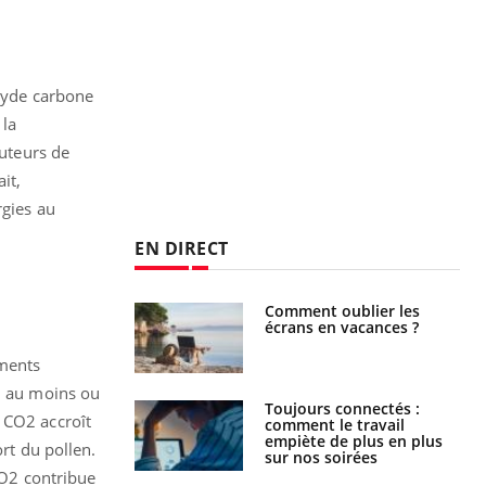
oxyde carbone
 la
auteurs de
it,
rgies au
EN DIRECT
us : un cas
Comment oublier les
chez un touriste
écrans en vacances ?
ce
ements
ou au moins ou
é infantile : un
Toujours connectés :
 CO2 accroît
s’interroge sur
comment le travail
x élevé en France
empiète de plus en plus
ort du pollen.
sur nos soirées
CO2 contribue