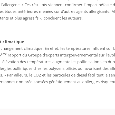
 l’allergène. « Ces résultats viennent confirmer l’impact néfaste 
Comment éviter une otite
Grossess
pendant les vacances ?
naturel 
es études antérieures menées sur d’autres agents allergisants. M
des che
tants et plus agressifs », concluent les auteurs.
t climatique
hangement climatique. En effet, les températures influent sur l
ème
5
rapport du Groupe d'experts intergouvernemental sur l'évo
 l'élévation des températures augmente les pollinisations en dur
 allergies polliniques chez les polysensibilisés ou favorisant des al
 » Par ailleurs, le CO2 et les particules de diesel facilitent la sen
ersonnes non prédisposées génétiquement aux allergies risquent 