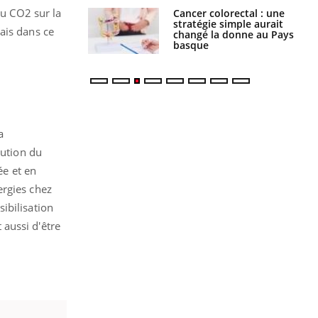
du CO2 sur la
e à risque : ce jus
Cancer colorectal : une
attire l'attention
stratégie simple aurait
ais dans ce
rcheurs
changé la donne au Pays
basque
a
lution du
ée et en
lergies chez
sibilisation
aussi d'être