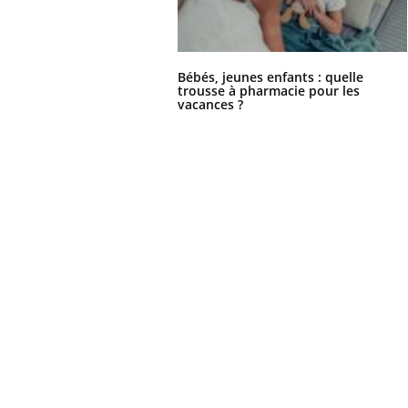
Bébés, jeunes enfants : quelle
Ecz
You
trousse à pharmacie pour les
exp
vacances ?
Il y
d'au
ques
mont