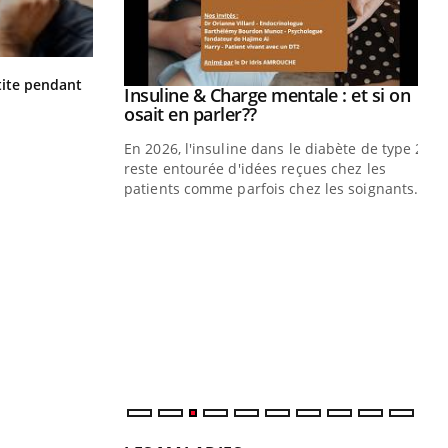
Hantavirus : un cas détecté chez un
ite pendant
prendre pour
Insuline & Charge mentale : et si on
Youtube
touriste en France
Youtube
osait en parler??
illard mental ou
En 2026, l'insuline dans le diabète de type 2
ptômes de la
reste entourée d'idées reçues chez les
ples ce qui la rend
patients comme parfois chez les soignants.
Ec
You
pré
L'é
ryt
sol
sont