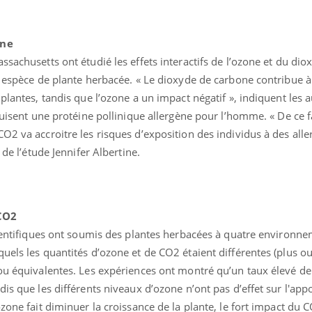
one
ssachusetts ont étudié les effets interactifs de l’ozone et du di
e espèce de plante herbacée. « Le dioxyde de carbone contribue à
plantes, tandis que l’ozone a un impact négatif », indiquent les 
duisent une protéine pollinique allergène pour l’homme. « De ce fa
O2 va accroitre les risques d’exposition des individus à des alle
 de l’étude Jennifer Albertine.
Bébés, jeunes enfants :
Hantavir
quelle trousse à
détecté 
 CO2
pharmacie pour les
en Fran
vacances ?
scientifiques ont soumis des plantes herbacées à quatre environn
uels les quantités d’ozone et de CO2 étaient différentes (plus 
Syndrome métabolique :
Mortalit
 ou équivalentes. Les expériences ont montré qu’un taux élevé de
quels sont les meilleurs
rapport 
exercices physiques ?
son tau
is que les différents niveaux d’ozone n’ont pas d’effet sur l'app
ozone fait diminuer la croissance de la plante, le fort impact du 