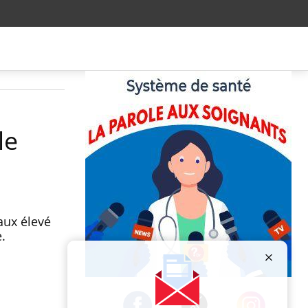
le
aux élevé
e.
Publicité