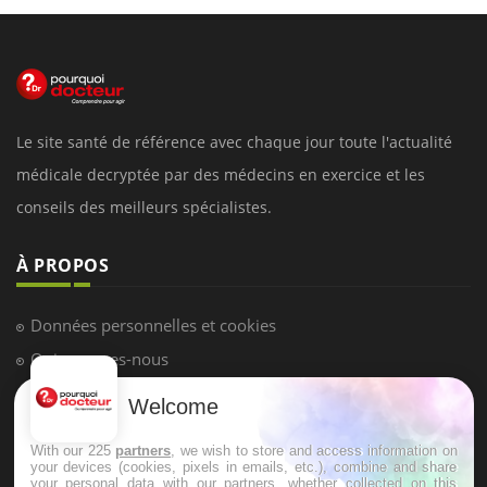
Le site santé de référence avec chaque jour toute l'actualité
médicale decryptée par des médecins en exercice et les
conseils des meilleurs spécialistes.
À PROPOS
Données personnelles et cookies
Qui sommes-nous
Conditions d'utilisation
Welcome
Plan du site
With our 225
partners
, we wish to store and access information on
Mentions Légales
your devices (cookies, pixels in emails, etc.), combine and share
your personal data with our partners, whether collected on this