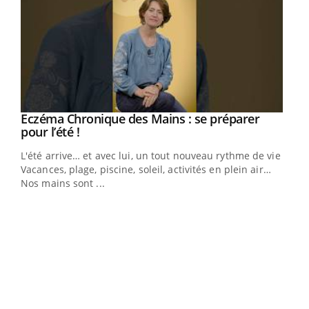
Eczéma Chronique des Mains : se préparer
Youtube
Youtube
pour l’été !
L'été arrive… et avec lui, un tout nouveau rythme de vie !
Vacances, plage, piscine, soleil, activités en plein air…
Nos mains sont ...
Youtube
Diabète & Ramadan 2026
Un 
Youtube
You
à l
Le Ramadan approche, et, pour de nombreuses
Un é
personnes atteintes de diabète, c'est une période de
mati
questions, de défis, mais ...
numé