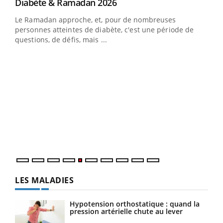
Youtube
Diabète & Ramadan 2026
Youtube
Le Ramadan approche, et, pour de nombreuses
vie !
personnes atteintes de diabète, c'est une période de
…
questions, de défis, mais ...
Un 
You
à l
Un é
mati
numé
LES MALADIES
Hypotension orthostatique : quand la
pression artérielle chute au lever