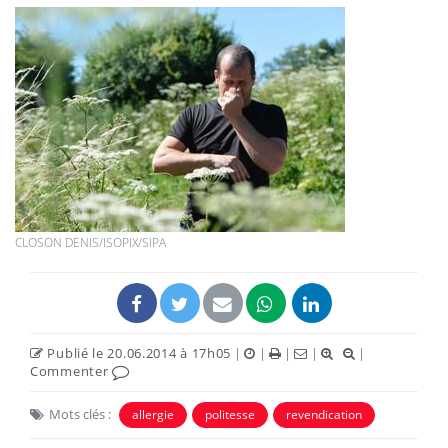
CLOSON DENIS/ISOPIX/SIPA
Publié le 20.06.2014 à 17h05
|
|
|
|
|
Commenter
Mots clés :
allergie
politesse
revendication