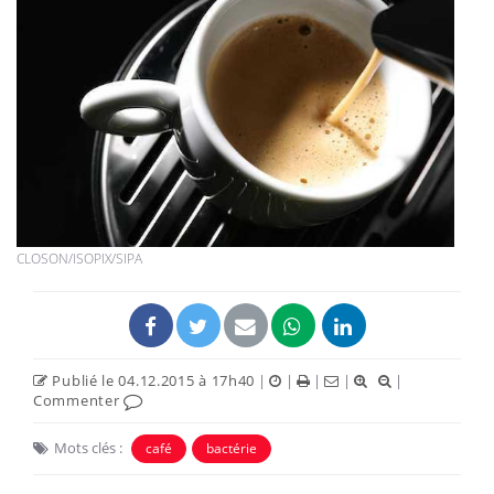
CLOSON/ISOPIX/SIPA
Publié le 04.12.2015 à 17h40
|
|
|
|
|
Commenter
Mots clés :
café
bactérie