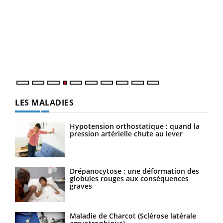
Dia
You
Le 
pers
ques
LES MALADIES
Hypotension orthostatique : quand la
pression artérielle chute au lever
Drépanocytose : une déformation des
globules rouges aux conséquences
graves
Maladie de Charcot (Sclérose latérale