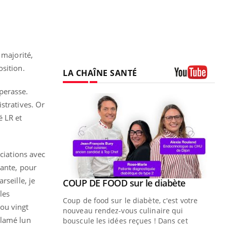
 majorité,
sition.
LA CHAÎNE SANTÉ
Youtube
perasse.
stratives. Or
é LR et
ociations avec
tante, pour
rseille, je
Youtube
ue » pour
COUP DE FOOD sur le diabète
Youtube
médecine
les
Coup de food sur le diabète, c'est votre
ou vingt
nouveau rendez-vous culinaire qui
clamé lun
n groupe
bouscule les idées reçues ! Dans cet