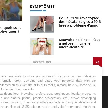
SYMPTÔMES
Douleurs de l’avant-pied :
des métatarsalgies à 90 %
liées à problème d’appui
Comment éviter une otite pendant
: quels sont
les vacances ?
 physiques ?
Mauvaise haleine : il faut
améliorer l’hygiène
bucco-dentaire
tners
, we wish to store and access information on your devices
in emails, etc.), combine and share your personal data with our
ollected on this website or in our emails, already held by some of us,
ncluding in other contexts.
ER
ta (identifiers, browsing, preferences, purchases, loyalty programs,
es and emails, phone, precise geolocation, etc.) allows developing
s les semaines les meilleures
ervices, content, commercial offers and ads across your devices and
 by email, post, SMS, phone, audio, and video), personalising them,