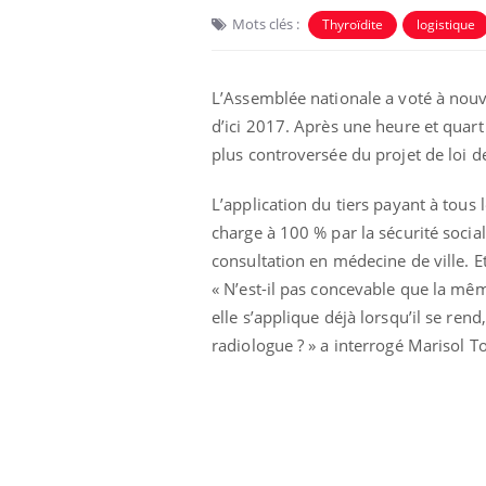
Mots clés :
Thyroïdite
logistique
L’Assemblée nationale a voté à nouv
d’ici 2017. Après une heure et quart
plus controversée du projet de loi d
L’application du tiers payant à tous l
charge à 100 % par la sécurité socia
consultation en médecine de ville. E
« N’est-il pas concevable que la mê
elle s’applique déjà lorsqu’il se re
radiologue ? » a interrogé Marisol T