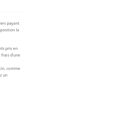
iers payant
position la
nts pris en
 frais d’une
ecin, comme
ez un