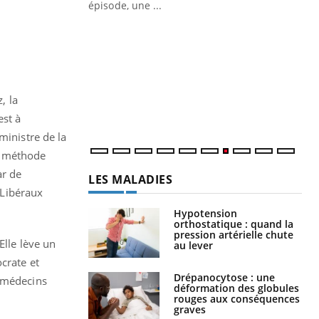
ière de bilan de
épisode, une ...
« jumeau
Qu
You
êtr
"Le
qua
Doc
, la
dir
est à
ministre de la
te méthode
ar de
LES MALADIES
 Libéraux
Hypotension
orthostatique : quand la
pression artérielle chute
Elle lève un
au lever
crate et
Drépanocytose : une
s médecins
déformation des globules
rouges aux conséquences
graves