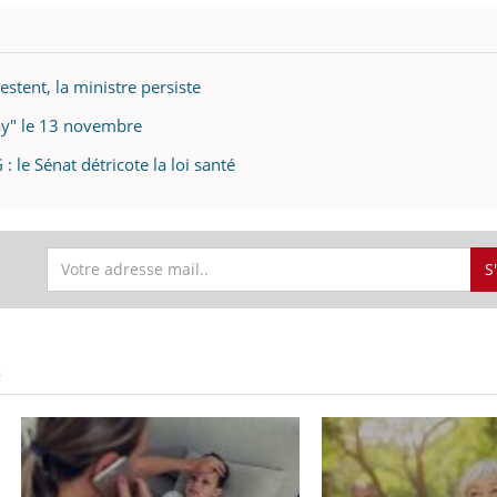
estent, la ministre persiste
day" le 13 novembre
: le Sénat détricote la loi santé
S
S