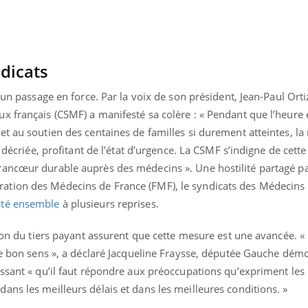
mutualiste innove en mat
s, mais ...
santé : l'utilisation d'un 
numérique » permet ...
ndicats
 un passage en force. Par la voix de son président, Jean-Paul Ortiz
 français (CSMF) a manifesté sa colère : « Pendant que l’heure 
t au soutien des centaines de familles si durement atteintes, la 
t décriée, profitant de l’état d’urgence. La CSMF s’indigne de cet
rancœur durable auprès des médecins ». Une hostilité partagé p
tion des Médecins de France (FMF), le syndicats des Médecins
sté ensemble
à plusieurs reprises.
ion du tiers payant assurent que cette mesure est une avancée. « 
le bon sens », a déclaré Jacqueline Fraysse, députée Gauche démo
issant « qu’il faut répondre aux préoccupations qu’expriment le
ns les meilleurs délais et dans les meilleures conditions. »