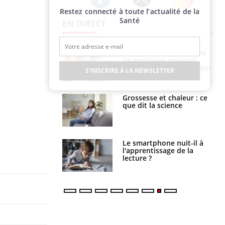
Restez connecté à toute l’actualité de la
Twitter
Facebook
Instagram
Santé
EN DIRECT
i votre ventre
Pourquoi manger moins
il les premiers
de protéines pourrait
 vos vacances ?
finalement être bénéfique
S'INSCRIRE À LA NEWSLETTER
haleurs :
Grossesse et chaleur : ce
i le risque de
que dit la science
rimpe-t-il ?
a pourrait-il
Le smartphone nuit-il à
la propagation du
l'apprentissage de la
lecture ?