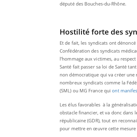
ez les soignants.
soleil, activités en plein air… Nos mains
défi
député des Bouches-du-Rhône.
sont ...
Hostilité forte des sy
Et de fait, les syndicats ont dénoncé
Confédération des syndicats médicaux
l’hommage aux victimes, au respect e
Santé fait passer sa loi de Santé tan
non démocratique qui va créer une 
nombreux syndicats comme la Fédéra
(SML) ou MG France qui
ont manife
Les élus favorables à la généralisat
obstacle financier, et va donc dans 
républicaine (GDR), tout en reconna
pour mettre en œuvre cette mesure da