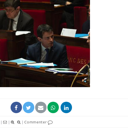
Cytomégalovirus : ce qui
Pourquo
change dans la prise en
gâche-t-
charge des femmes
jours de
enceintes
La sieste empêche-t-elle
Fortes c
de dormir la nuit ?
pourquo
noyade g
VIH : la fin du comprimé
Le Viagr
tous les jours se profile-t-
freiner 
elle enfin ?
cancer ?
|
|
|
Commenter