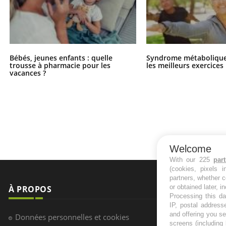
Bébés, jeunes enfants : quelle
Syndrome métabolique 
trousse à pharmacie pour les
les meilleurs exercices
vacances ?
Welcome
With our 225
par
(cookies, pixels 
partners, whether c
or obtained later, i
À PROPOS
NEWSLETT
Processing this da
IP, postal address
Recevez toute
and offering you s
Données personnelles et cookies
infos santé
screens (including