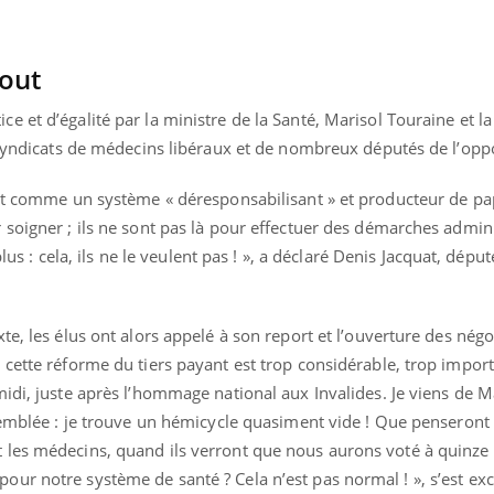
out
 et d’égalité par la ministre de la Santé, Marisol Touraine et la
 syndicats de médecins libéraux et de nombreux députés de l’oppo
ant comme un système « déresponsabilisant » et producteur de pa
soigner ; ils ne sont pas là pour effectuer des démarches admini
plus : cela, ils ne le veulent pas ! », a déclaré Denis Jacquat, déput
te, les élus ont alors appelé à son report et l’ouverture des nég
cette réforme du tiers payant est trop considérable, trop impor
idi, juste après l’hommage national aux Invalides. Je viens de Ma
Youtube
bète & Ramadan 2026
Un « jumeau numériq
tube
Youtube
faciliter l’accès à la 
semblée : je trouve un hémicycle quasiment vide ! Que penseront 
Ramadan approche, et, pour de
Youtube
préventive
les médecins, quand ils verront que nous aurons voté à quinze 
breuses personnes atteintes de
ur notre système de santé ? Cela n’est pas normal ! », s’est ex
Un établissement lié à u
ète, c'est une période de questions, de