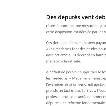
Des députés vent deb
résentée comme une mesure de justice
cette dispostion est décriée par les
Ces derniers décrivent le tiers pay
« Les médecins font des études pour 
avec cet article, ils devront en faire 
médecin à la retraite.
A défaut de pouvoir supprimer le tex
les médecins. « Madame la ministre, 
l’examiner ainsi un vendredi après-m
ale : et si on
Eczéma Chronique des Mains : se
Dia
Youtube
You
ube
Youtube
préparer pour l’été !
prends un taxi-moto, j’arrive à l’As
Le 
professionnels de santé, notamment 
 diabète de type 2
L'été arrive… et avec lui, un tout nouveau
nom
députés une réforme fondamentale po
ues chez les
rythme de vie ! Vacances, plage, piscine,
diab