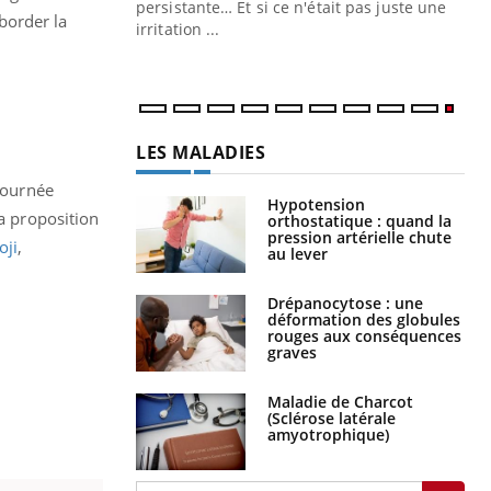
ins au quotidien
persistante… Et si ce n'était pas juste une
border la
irritation ...
LES MALADIES
 journée
Hypotension
sa proposition
orthostatique : quand la
pression artérielle chute
ji
,
au lever
Drépanocytose : une
déformation des globules
rouges aux conséquences
graves
Maladie de Charcot
(Sclérose latérale
amyotrophique)