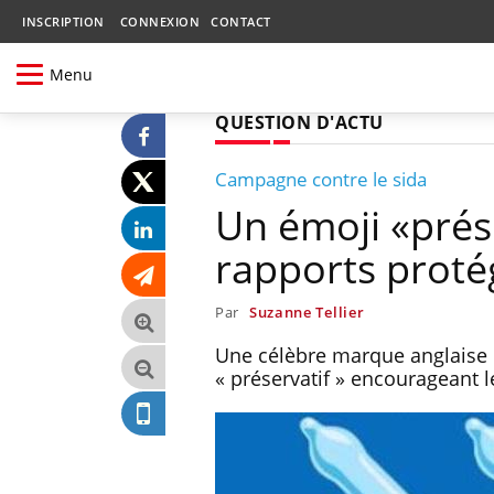
INSCRIPTION
CONNEXION
CONTACT
Menu
QUESTION D'ACTU
Campagne contre le sida
Un émoji «prés
rapports proté
Par
Suzanne Tellier
Une célèbre marque anglaise 
« préservatif » encourageant l