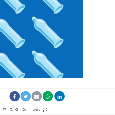
Cancer c
stratégi
changé 
basque
Chikung
West Nil
t-il dan
France ?
Les méd
protègen
?
|
|
|
Commenter