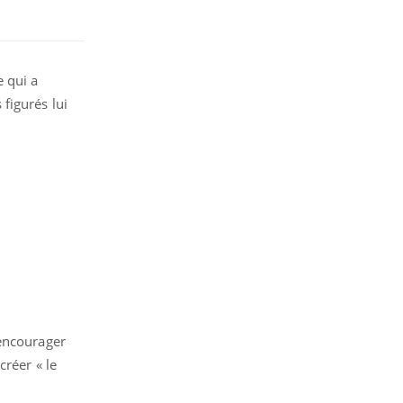
e qui a
figurés lui
 encourager
créer « le