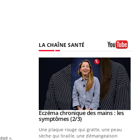
LA CHAÎNE SANTÉ
Youtube
 mains : au
Eczéma chronique des mains : les
Youtube
be
Youtube
symptômes (2/3)
ès Zaraa,
Une plaque rouge qui gratte, une peau
us explique
sèche qui tiraille, une démangeaison
égé ».