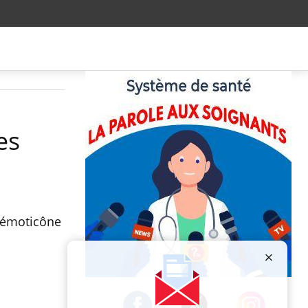
es
n émoticône
Publicité