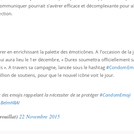
teur reçoivent Régis Blugeon, DRH et
comment protéger vos ma
communiquer pourrait s’avérer efficace et décomplexante pour a
cteur ...
et éviter les ...
ction.
rer en enrichissant la palette des émoticônes. A l’occasion de la
 qui aura lieu le 1er décembre, « Durex soumettra officiellement 
is ». A travers sa campagne, lancée sous le hashtag
#CondomEmo
lion de soutiens, pour que le nouvel icône voit le jour.
 des emojis rappelant la nécessiter de se protéger
#CondomEmoji
n6BelmH8AI
rouillat)
22 Novembre 2015