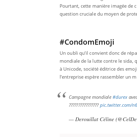
ère de bilan de
Doc
épisode, une ...
Pourtant, cette manière imagée de 
« jumeau
dire
question cruciale du moyen de prote
#CondomEmoji
Un oubli qu’il convient donc de répa
mondiale de la lutte contre le sida,
à Unicode, société éditrice des emoj
l’entreprise espère rassembler un mil
Campagne mondiale
#durex
avec
????????????????
pic.twitter.com/
— Derouillat Céline (@CelDe