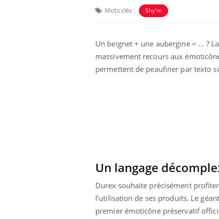
Mots clés :
Shy'm
Un beignet + une aubergine = … ? La 
massivement recours aux émoticônes 
permettent de peaufiner par texto s
Un langage décomple
Durex souhaite précisément profiter
l’utilisation de ses produits. Le gé
premier émoticône préservatif offici