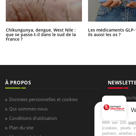
Chikungunya, dengue, West Nile :
Les médicaments GLP-
que se passe-t-il dans le sud de la
ils aussi les os ?
France ?
À PROPOS
NEWSLETT
Recevez toute
Données personnelles et cookies
infos santé
Qui sommes-nous
W
Conditions d'utilisation
With our 225
par
Plan du site
(cookies, pixels 
partners, whether c
S'INSCRI