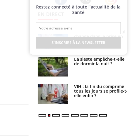
Restez connecté à toute l’actualité de la
Twitter
Facebook
Instagram
Santé
EN DIRECT
olorectal : une
Cytomégalovirus : ce qui
e simple aurait
change dans la prise en
la donne au Pays
charge des femmes
S'INSCRIRE À LA NEWSLETTER
enceintes
unya, dengue,
La sieste empêche-t-elle
e : que se passe-
de dormir la nuit ?
s le sud de la
icaments GLP-1
VIH : la fin du comprimé
t-ils aussi les os
tous les jours se profile-t-
elle enfin ?