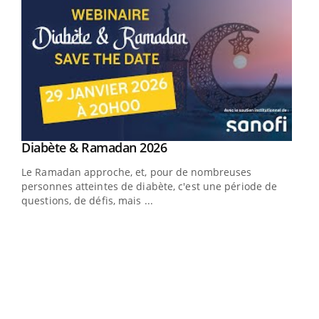
Youtube
Diabète & Ramadan 2026
Youtube
Le Ramadan approche, et, pour de nombreuses
vie !
personnes atteintes de diabète, c'est une période de
…
questions, de défis, mais ...
Un 
You
à l
Un é